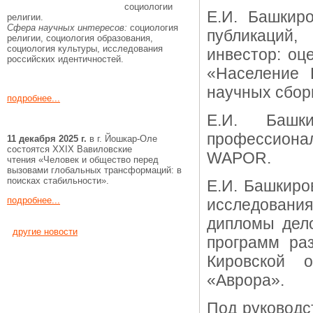
социологии
Е.И. Башкир
религии.
Сфера научных интересов:
социология
публикаций
религии, социология образования,
социология культуры, исследования
инвестор: оц
российских идентичностей.
«Население 
научных сбор
подробнее...
Е.И. Башк
профессионал
11
декабря
2025 г.
в г. Йошкар-Оле
состоятся XXIX Вавиловские
WAPOR.
чтения «Человек и общество перед
вызовами глобальных трансформаций: в
поисках стабильности».
Е.И. Башкиро
подробнее...
исследован
дипломы дело
другие новости
программ ра
Кировской 
«Аврора».
Под руководс