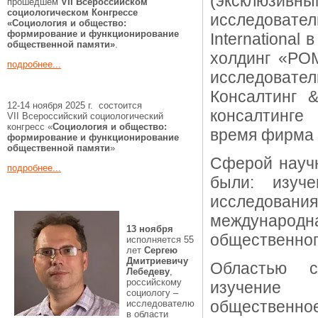
(эксклюзи
прошедшем
VII Всероссийском
социологическом Конгрессе
исследовател
«Социология и общество:
формирование и функционирование
International
общественной памяти»
.
холдинг «РОМ
подробнее...
исследовател
Консалтинг 
12-14 ноября 2025 г. состоится
консалтинге
VII Всероссийский социологический
конгресс «
Социология и общество:
время фирма 
формирование и функционирование
общественной памяти
»
Сферой научн
подробнее...
были: изуче
исследова
международн
13 ноября
общественног
исполняется 55
лет
Сергею
Дмитриевичу
Областью с
Лебедеву
,
российскому
изучение 
социологу –
общественное
исследователю
в области