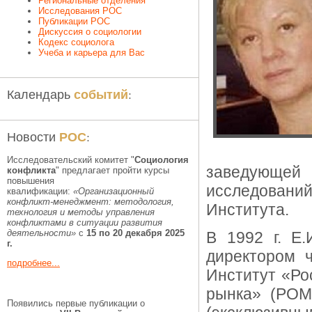
Региональные отделения
Исследования РОС
Публикации РОС
Дискуссия о социологии
Кодекс социолога
Учеба и карьера для Вас
событий
Календарь
:
РОС
Новости
:
Исследовательский комитет "
Социология
заведующей
конфликта
" предлагает пройти курсы
повышения
исследовани
квалификации:
«Организационный
конфликт-менеджмент: методология,
Института.
технология и методы управления
конфликтами в ситуации развития
деятельности»
с
15 по 20 декабря 2025
В 1992 г. Е
г.
директором 
подробнее...
Институт «Ро
рынка» (РОМ
Появились первые публикации о