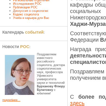
Региональные отделения
кафедры обще
Исследования РОС
Публикации РОС
социальных
Дискуссия о социологии
Кодекс социолога
Нижегородск
Учеба и карьера для Вас
Хаджи-Мурза
событий
Календарь
:
Соответству
Федерации
В
РОС
Новости
:
Награда пр
Поздравляем
деятельно
известного
специалисто
российского
социолога, доктора
социологических
Поздравляе
наук, профессора
Уфимского
получением в
университета
науки и технологий
Бурханову Флюру
Булатовну
с
юбилеем!
С
более по
подробнее...
здесь