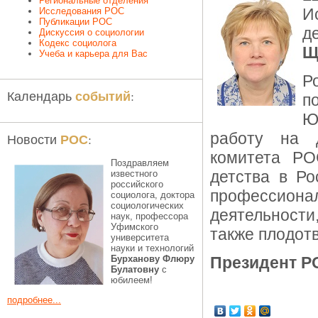
Региональные отделения
И
Исследования РОС
Публикации РОС
д
Дискуссия о социологии
Кодекс социолога
Щ
Учеба и карьера для Вас
Р
событий
Календарь
:
п
Ю
работу на д
РОС
Новости
:
комитета РО
Поздравляем
детства в Р
известного
российского
профессион
социолога, доктора
социологических
деятельности,
наук, профессора
Уфимского
также плодотв
университета
науки и технологий
Бурханову Флюру
Президент Р
Булатовну
с
юбилеем!
подробнее...