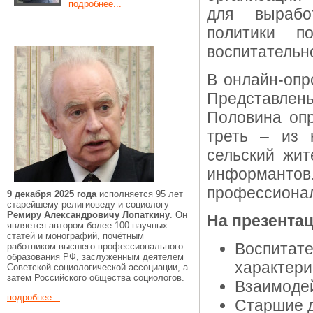
подробнее...
для вырабо
политики п
воспитательн
В онлайн-опр
Представле
Половина оп
треть – из 
сельский жи
информантов.
профессионал
9 декабря 2025 года
исполняется 95 лет
старейшему религиоведу и социологу
Ремиру Александровичу Лопаткину
. Он
На презента
является автором более 100 научных
статей и монографий, почётным
Воспита
работником высшего профессионального
образования РФ, заслуженным деятелем
характери
Советской социологической ассоциации, а
затем Российского общества социологов.
Взаимодей
подробнее...
Старшие д