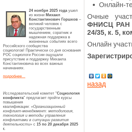
Онлайн-те
24 ноября 2025 года
ушел
из жизни
Михаил
Очные учас
Константинович Горшков
–
ФНИСЦ РАН
великий человек с
государственным
24/35, к. 5, к
мышлением, соратник и
надежная поддержка в
жизненных событиях всего
Онлайн участ
Российского сообщества
социологов! Практически со дня основания
Зарегистрир
РОС социологи России ощущали
присутствие и поддержку Михаила
Константиновича во всех важных
начинаниях.
подробнее...
назад
Исследовательский комитет "
Социология
конфликта
" предлагает пройти курсы
повышения
квалификации:
«Организационный
конфликт-менеджмент: методология,
технология и методы управления
конфликтами в ситуации развития
деятельности»
с
15 по 20 декабря 2025
г.