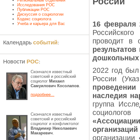
России
Региональные отделения
Исследования РОС
Публикации РОС
Дискуссия о социологии
Кодекс социолога
16 февраля 
Учеба и карьера для Вас
Российского
проводит в 
событий
Календарь
:
результатов
дошкольных 
РОС
Новости
:
2022 год был
Скончался известный
советский и российский
России (Ук
социолог
Михаил
проведении 
Самуилович Косолапов
.
наследия на
подробнее...
группа Иссле
социологов
Скончался известный
советский и российский
«Ассоциаци
социолог и конфликтолог
организаций
Владимир Николаевич
Макаревич
.
организации