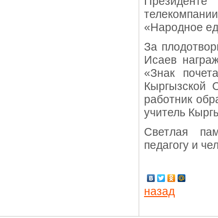
Президенте 
телекомпани
«Народное ед
За плодотвор
Исаев награ
«Знак почет
Кыргызской 
работник обр
учитель Кырг
Светлая пам
педагогу и че
назад