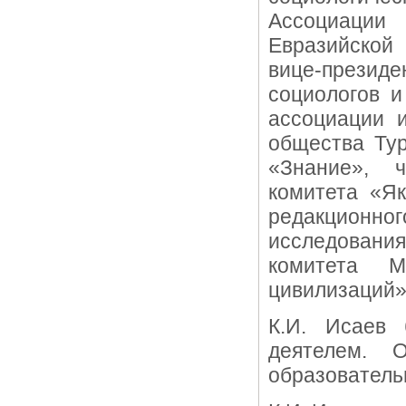
Ассоциации
Евразийской 
вице-презид
социологов 
ассоциации и
общества Тур
«Знание», ч
комитета «Як
редакционн
исследовани
комитета М
цивилизаций» 
К.И. Исаев
деятелем. 
образователь