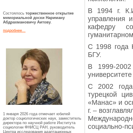
В 1994 г. К.
Состоялось
торжественное открытие
управления и
мемориальной доски Нариману
Абдрахмановичу Аитову
.
кафедру со
подробнее...
гуманитарном
С 1998 года 
БГУ.
В 1999-2002
университете
С 2002 года
турецкой цив
«Манас» и ос
г. – возглавл
1 января 2026 года отмечает юбилей
Международн
доктор социологических наук, заместитель
директора по научной работе Института
социально-пс
социологии ФНИСЦ РАН, руководитель
Центра исследования адаптационных