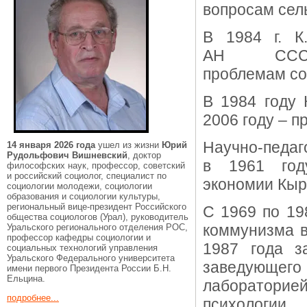
вопросам сел
В 1984 г. К
АН СССР
проблемам со
В 1984 году 
2006 году – 
Научно-педа
14 января 2026 года
ушел из жизни
Юрий
Рудольфович Вишневский
, доктор
в 1961 год
философских наук, профессор, советский
и российский социолог, специалист по
экономии Кыр
социологии молодежи, социологии
образования и социологии культуры,
региональный вице-президент Российского
С 1969 по 19
общества социологов (Урал), руководитель
коммунизма в
Уральского регионального отделения РОС,
профессор кафедры социологии и
1987 года з
социальных технологий управления
Уральского Федерального университета
заведующего 
имени первого Президента России Б.Н.
Ельцина.
лаборатори
подробнее...
психологии.