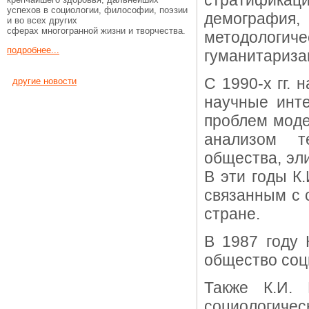
стратифика
успехов в социологии, философии, поэзии
демографи
и во всех других
сферах многогранной жизни и творчества.
методологич
подробнее...
гуманитариза
С 1990-х гг.
другие новости
научные инт
проблем моде
анализом т
общества, эл
В эти годы К
связанным с 
стране.
В 1987 году 
общество соц
Также К.И. 
социологиче