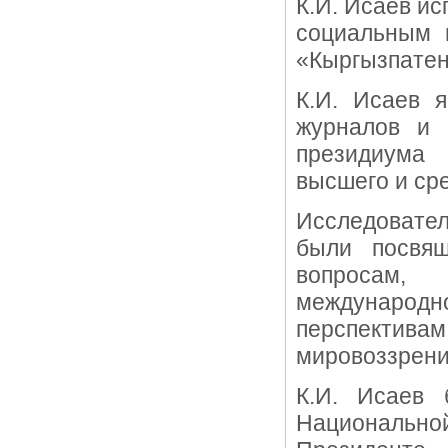
К.И. Исаев и
социальным 
«Кыргызпатен
К.И. Исаев я
журналов и 
президиума 
высшего и ср
Исследовате
были посвящ
вопросам,
международ
перспектив
мировоззрени
К.И. Исаев 
Национально