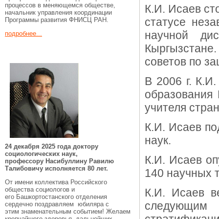
процессов в меняющемся обществе,
К.И. Исаев ст
начальник управления координации
статусе неза
Программы развития ФНИСЦ РАН.
научной ди
подробнее...
Кыргызстане
советов по з
В 2006 г. К.
образования 
учителя стра
К.И. Исаев по
наук.
24 декабря 2025 года доктору
социологических наук,
К.И. Исаев о
профессору Насибуллину Равилю
Талибовичу исполняется 80 лет.
140 научных т
От имени коллектива Российского
общества социологов и
К.И. Исаев в
его Башкортостанского отделения
следующим
сердечно поздравляем юбиляра с
этим знаменательным событием! Желаем
крепчайшего здоровья, дальнейших