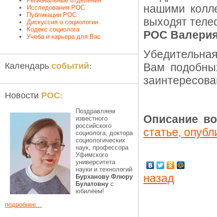
Региональные отделения
нашими колл
Исследования РОС
Публикации РОС
выходят тел
Дискуссия о социологии
Кодекс социолога
РОС Валерия
Учеба и карьера для Вас
Убедительная
событий
Календарь
:
Вам подобны
заинтересова
РОС
Новости
:
Поздравляем
Описание в
известного
российского
статье, опубл
социолога, доктора
социологических
наук, профессора
Уфимского
университета
науки и технологий
назад
Бурханову Флюру
Булатовну
с
юбилеем!
подробнее...