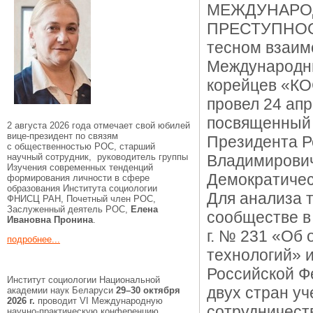
МЕЖДУНАРО
ПРЕСТУПНОСТ
тесном взаим
Международн
корейцев «КО
провел 24 ап
посвященный 
2 августа 2026 года отмечает свой юбилей
вице-президент по связям
Президента Р
с общественностью РОС, старший
научный сотрудник, руководитель группы
Владимирович
Изучения современных тенденций
Демократичес
формирования личности в сфере
образования Института социологии
Для анализа 
ФНИСЦ РАН, Почетный член РОС,
Заслуженный деятель РОС,
Елена
сообществе в
Ивановна Пронина
.
г. № 231 «Об 
подробнее...
технологий» 
Российской Фе
Институт социологии Национальной
двух стран у
академии наук Беларуси
29–30 октября
2026 г.
проводит VI Международную
сотрудничест
научно-практическую конференцию