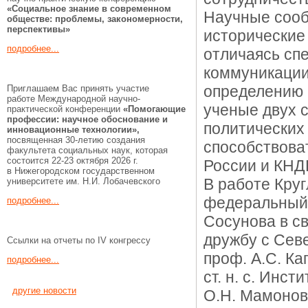
«Социальное знание в современном
Научные сооб
обществе: проблемы, закономерности,
перспективы»
исторические
подробнее...
отличаясь сп
коммуникации
определению 
Приглашаем Вас принять участие
работе Международной научно-
ученые двух с
практической конференции
«Помогающие
профессии:
научное обоснование и
политических
инновационные технологии»,
посвященная 30-летию создания
способствова
факультета социальных наук, которая
состоится 22-23 октября 2026 г.
России и КНД
в Нижегородском государственном
В работе Круг
университете им. Н.И. Лобачевского
федеральный в
подробнее...
Сосунова в с
дружбу с Сев
Ссылки на отчеты по IV конгрессу
проф. А.С. Ка
подробнее...
ст. н. с. Инс
другие новости
О.Н. Мамонов