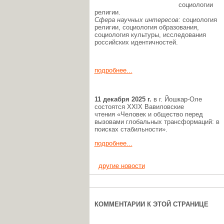
социологии
религии.
Сфера научных интересов:
социология
религии, социология образования,
социология культуры, исследования
российских идентичностей.
подробнее...
11
декабря
2025 г.
в г. Йошкар-Оле
состоятся XXIX Вавиловские
чтения «Человек и общество перед
вызовами глобальных трансформаций: в
поисках стабильности».
подробнее...
другие новости
КОММЕНТАРИИ К ЭТОЙ СТРАНИЦЕ