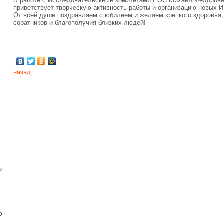
В работе с Исследовательскими комитетами РОС Михаил Федорович
приветствует творческую активность работы и организацию новых 
От всей души поздравляем с юбилеем и желаем крепкого здоровья,
соратников и благополучия близких людей!
назад
5
ю