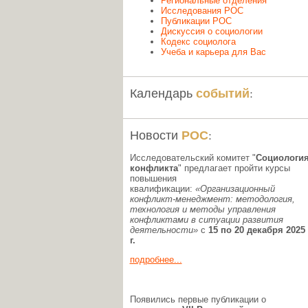
Региональные отделения
Исследования РОС
Публикации РОС
Дискуссия о социологии
Кодекс социолога
Учеба и карьера для Вас
событий
Календарь
:
РОС
Новости
:
Исследовательский комитет "
Социологи
конфликта
" предлагает пройти курсы
повышения
квалификации:
«Организационный
конфликт-менеджмент: методология,
технология и методы управления
конфликтами в ситуации развития
деятельности»
с
15 по 20 декабря 2025
г.
подробнее...
Появились первые публикации о