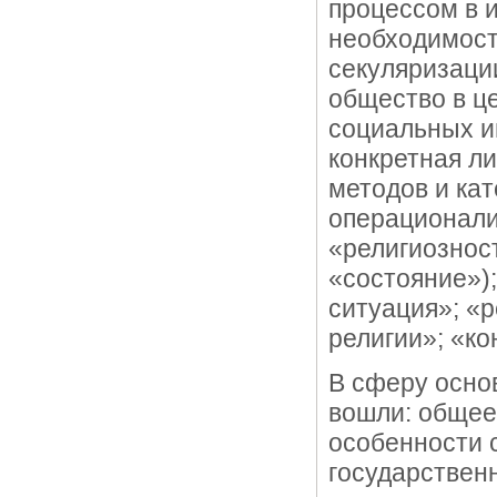
процессом в 
необходимост
секуляризаци
общество в ц
социальных и
конкретная л
методов и ка
операционали
«религиозност
«состояние»)
ситуация»; «р
религии»; «к
В сферу осно
вошли: обще
особенности 
государствен