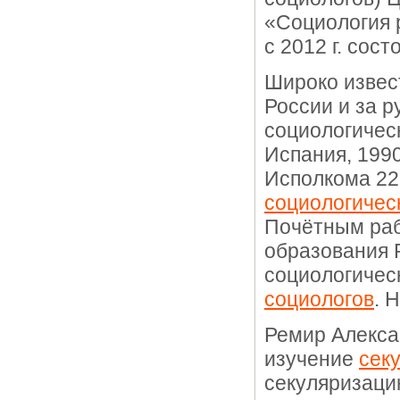
«Социология 
с 2012 г. сос
Широко извес
России и за р
социологическ
Испания, 199
Исполкома 22
социологичес
Почётным раб
образования 
социологичес
социологов
. 
Ремир Алекса
изучение
сек
секуляризаци