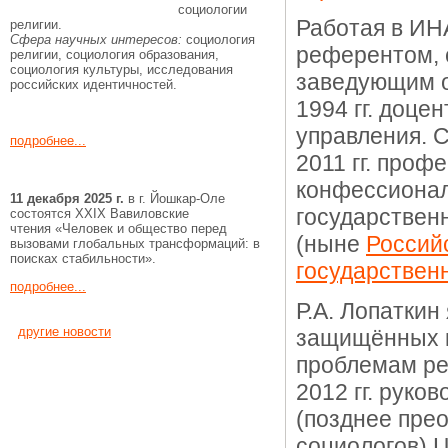
социологии
Работая в ИНА
религии.
Сфера научных интересов:
социология
референтом, 
религии, социология образования,
социология культуры, исследования
заведующим о
российских идентичностей.
1994 гг. доц
управления. С 
подробнее...
2011 гг. проф
конфессионал
11
декабря
2025 г.
в г. Йошкар-Оле
государствен
состоятся XXIX Вавиловские
чтения «Человек и общество перед
(ныне
Россий
вызовами глобальных трансформаций: в
поисках стабильности».
государствен
подробнее...
Р.А. Лопаткин
другие новости
защищённых к
проблемам ре
2012 гг. руко
(позднее пре
социологов) 