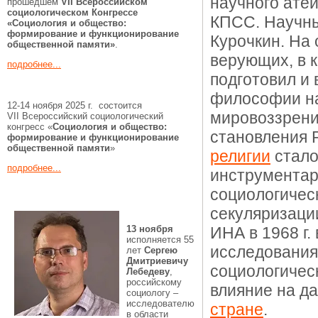
научного ате
прошедшем
VII Всероссийском
социологическом Конгрессе
КПСС. Научны
«Социология и общество:
формирование и функционирование
Курочкин. На
общественной памяти»
.
верующих, в к
подробнее...
подготовил и 
философии на
12-14 ноября 2025 г. состоится
мировоззрени
VII Всероссийский социологический
конгресс «
Социология и общество:
становления 
формирование и функционирование
общественной памяти
»
религии
стало
подробнее...
инструментар
социологичес
секуляризаци
13 ноября
ИНА в 1968 г.
исполняется 55
исследования
лет
Сергею
Дмитриевичу
социологичес
Лебедеву
,
российскому
влияние на д
социологу –
исследователю
стране
.
в области