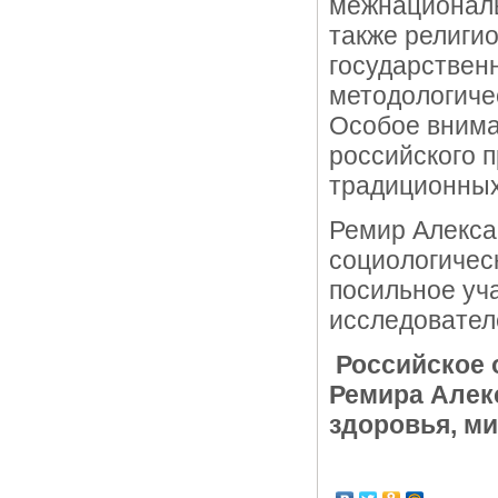
межнациональ
также религио
государствен
методологиче
Особое внима
российского п
традиционных
Ремир Алекса
социологичес
посильное уч
исследователе
Российское 
Ремира Алек
здоровья, ми