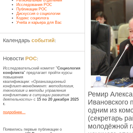
Региональные отделения
Исследования РОС
Публикации РОС
Дискуссия о социологии
Кодекс социолога
Учеба и карьера для Вас
событий
Календарь
:
РОС
Новости
:
Исследовательский комитет "
Социология
конфликта
" предлагает пройти курсы
повышения
квалификации:
«Организационный
конфликт-менеджмент: методология,
технология и методы управления
Ремир Алекса
конфликтами в ситуации развития
деятельности»
с
15 по 20 декабря 2025
Ивановского п
г.
одним из ком
подробнее...
(секретарь р
молодёжной га
Появились первые публикации о