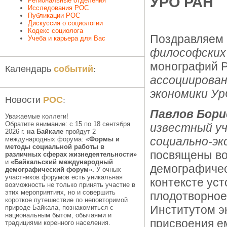
УРО РАН
Региональные отделения
Исследования РОС
Публикации РОС
Дискуссия о социологии
Кодекс социолога
Поздравляем
Учеба и карьера для Вас
философских
монографий Р
событий
Календарь
:
ассоциирова
экономики Ур
РОС
Новости
:
Павлов Бори
Уважаемые коллеги!
Обратите внимание: с 15 по 18 сентября
известный уч
2026 г.
на Байкале
пройдут 2
социально-эк
международных форума: «
Формы и
методы социальной работы в
посвящены во
различных сферах жизнедеятельности»
и
«Байкальский международный
демографичес
демографический форум
»
.
У очных
участников форумов есть уникальная
контексте ус
возможность не только принять участие в
этих мероприятиях, но и совершить
плодотворное
короткое путешествие по неповторимой
Институтом э
природе Байкала, познакомиться с
национальным бытом, обычаями и
присвоения ем
традициями коренного населения.