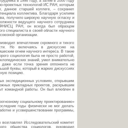
рудника в 1998 году, а затем в 2000 году
но-проектных технологий ИС РАН, которым
, данное старшей коллеге, – сохранил
отенциала коллектива. Благодаря усилиям
ва, получило широкую научную огласку и
должности ведущего научного сотрудника
 ФНИСЦ РАН, он всегда был образцом
ого специалиста в своей области научного
союзной организации.
изводил впечатление скромного и тихого
ости. Но включаясь в дискуссию на
шеским огнем научного интереса. В такие
рого социология была не просто работой,
иклопедических знаний, умел внимательно
, даже если точка зрения оппонента не
ьшой буквы, который в жарких дискуссиях
чную позицию.
ных экспедиционных условиях, открывшим
ожных прикладных проектов, раскрывшим
ыт командной работы. Он был влюблен в
Прогнозному социальному проектированию»
последние годы физически не мог делать
работке и усовершенствовании программы,
 возглавлял Исследовательский комитет
кого общества социологов, руководил