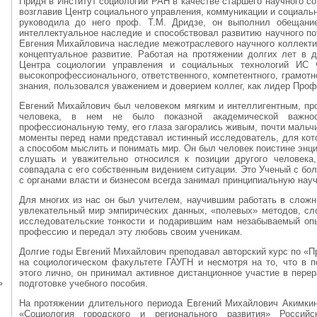
Придя в Институт социологии РАН в качестве старшего научного сот
возглавив Центр социального управления, коммуникации и социаль
руководила до него проф. Т.М. Дридзе, он выполнил обещание
интеллектуальное наследие и способствовал развитию научного п
Евгения Михайловича наследие межотраслевого научного коллекти
концептуальное развитие. Работая на протяжении долгих лет в 
Центра социологии управления и социальных технологий ИС
высокопрофессионального, ответственного, компетентного, грамотн
знания, пользовался уважением и доверием коллег, как лидер Проф
Евгений Михайлович был человеком мягким и интеллигентным, про
человека, в нем не было показной академической важн
профессиональную тему, его глаза загорались живым, почти мальчи
моменты перед нами представал истинный исследователь, для кото
а способом мыслить и понимать мир. Он был человек поистине энц
слушать и уважительно относился к позиции другого человека
совпадала с его собственным видением ситуации. Это Ученый с бол
с органами власти и бизнесом всегда занимал принципиальную нау
Для многих из нас он был учителем, научившим работать в слож
увлекательный мир эмпирических данных, «полевых» методов, сл
исследовательские тонкости и подарившим нам незабываемый оп
профессию и передал эту любовь своим ученикам.
Долгие годы Евгений Михайлович преподавал авторский курс по «
на социологическом факультете ГАУГН и несмотря на то, что в 
этого лично, он принимал активное дистанционное участие в пере
ь
подготовке учебного пособия.
На протяжении длительного периода Евгений Михайлович Акимкин
«Социология городского и регионального развития» Российс