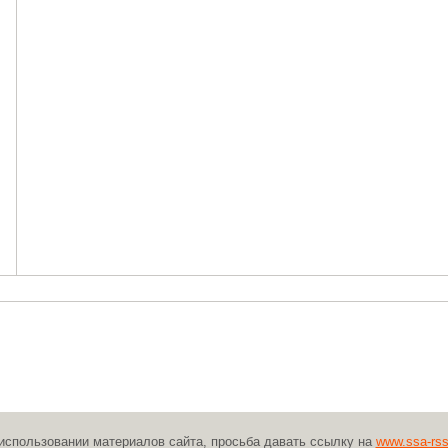
использовании материалов сайта, просьба давать ссылку на
www.ssa-rss