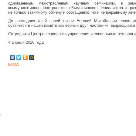
одноименным межотраслевым научным семинаром, в рамк
коммуникативное пространство, объединившее специалистов из раз
не только взаимному обмену и обогащению, но и непрерывному жи
До последних дней своей жизни Евгений Михайлович проявлял
останется в нашей памяти как верный друг, наставник, выдающийся 
Сотрудники Центра социологии управления и социальных технолог
4 апреля 2026 года
назад
о