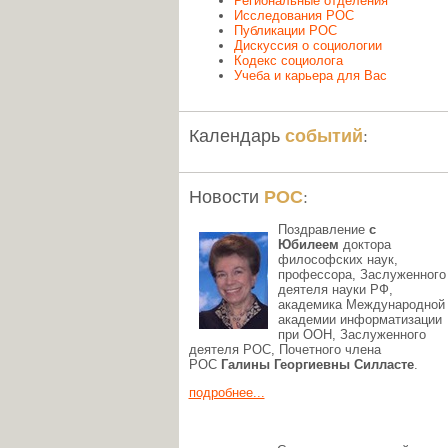
Региональные отделения
Исследования РОС
Публикации РОС
Дискуссия о социологии
Кодекс социолога
Учеба и карьера для Вас
событий
Календарь
:
РОС
Новости
:
Поздравление
с
Юбилеем
доктора
философских наук,
профессора, Заслуженного
деятеля науки РФ,
академика Международной
академии информатизации
при ООН, Заслуженного
деятеля РОС, Почетного члена
РОС
Галины Георгиевны Силласте
.
подробнее...