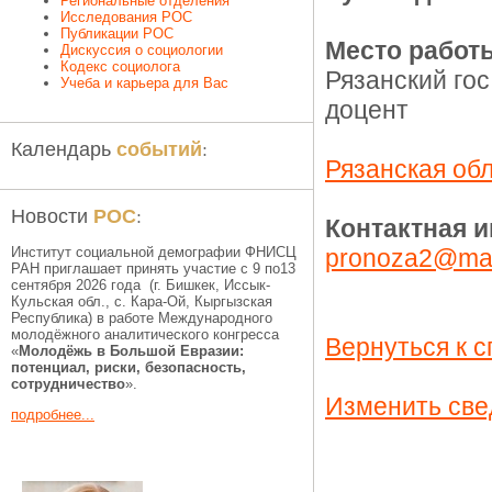
Региональные отделения
Исследования РОС
Публикации РОС
Место работ
Дискуссия о социологии
Кодекс социолога
Рязанский гос
Учеба и карьера для Вас
доцент
событий
Календарь
:
Рязанская об
РОС
Новости
:
Контактная 
Институт социальной демографии ФНИСЦ
pronoza2@mai
РАН приглашает принять участие с 9 по13
сентября 2026 года (г. Бишкек, Иссык-
Кульская обл., c. Кара-Ой, Кыргызская
Республика) в работе Международного
молодёжного аналитического конгресса
Вернуться к с
«
Молодёжь в Большой Евразии:
потенциал, риски, безопасность,
сотрудничество
».
Изменить све
подробнее...