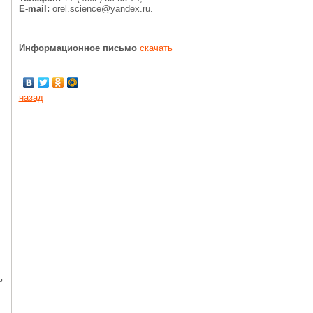
E-mail:
orel.science@yandex.ru.
Информационное письмо
скачать
назад
ь