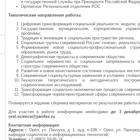
и государственной службы при Президенте Российской Федер
Орловское Региональное отделение РОС.
Тематические направления работы:
Цифровая трансформация социальной реальности: модели, ри
Государственное, муниципальное, корпоративное управ
проблемы;
Традиции и инновации в социальном пространстве региона;
Социальные группы современной России: генезис, реальность
Формирование новой социально-профессиональной струк
образования, рынок труда;
Демографические процессы в современном обществе;
Социальное неравенство и социальная напряженность 
структуры современного общества;
Развитие и новое качественное состояние социальных инстит
Современные социокультурные изменения в условиях глобал
Технологии теоретического и методического постро
социологических исследований;
Трансформация социально-экономических процессов совреме
Трансформация нормативно-правовой сферы современного о
Планируется издание сборника материалов по результатам работы 
Для участия в работе конференции необходимо
до 3 декабря
orel.science@yandex.ru
.
Контактная информация:
Адреса:
г. Орел, ул. Панчука, д. 1, ауд. п-108, г. Орел, ул. Панчу
кафедра социологии и информационных технологий;
Телефон:
+7 (4862) 59-95-74;