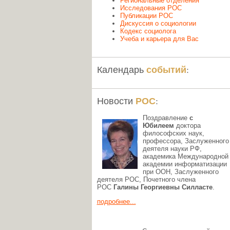
Региональные отделения
Исследования РОС
Публикации РОС
Дискуссия о социологии
Кодекс социолога
Учеба и карьера для Вас
событий
Календарь
:
РОС
Новости
:
Поздравление
с
Юбилеем
доктора
философских наук,
профессора, Заслуженного
деятеля науки РФ,
академика Международной
академии информатизации
при ООН, Заслуженного
деятеля РОС, Почетного члена
РОС
Галины Георгиевны Силласте
.
подробнее...