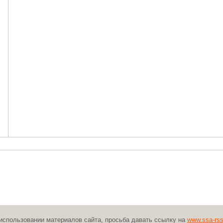
использовании материалов сайта, просьба давать ссылку на
www.ssa-rss