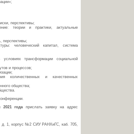
ации»;
ски, перспективы;
ление: теории и практики, актуальные
, перспективы;
туры: человеческий капитал, система
в условиях трансформации социальной
утов и процессов;
изации;
ения количественных и качественных
нного общества;
бщества.
конференции.
 2021 года
прислать заявку на адрес
ка, д. 1, корпус №2 СИУ РАНХиГС, каб. 705,