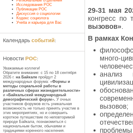
Региональные отделения
Исследования РОС
29-31 мая 20
Публикации РОС
Дискуссия о социологии
конгресс по
Кодекс социолога
Учеба и карьера для Вас
вызовов»
.
В рамках Кон
событий
Календарь
:
философс
РОС
много-ци
Новости
:
человечес
Уважаемые коллеги!
Обратите внимание: с 15 по 18 сентября
анализ 
2026 г.
на Байкале
пройдут 2
цивилизац
международных форума: «
Формы и
методы социальной работы в
обоснов
различных сферах жизнедеятельности»
и
«Байкальский международный
совреме
демографический форум
»
.
У очных
участников форумов есть уникальная
вызовов;
возможность не только принять участие в
этих мероприятиях, но и совершить
определе
короткое путешествие по неповторимой
отечеств
природе Байкала, познакомиться с
национальным бытом, обычаями и
проблемы
традициями коренного населения.