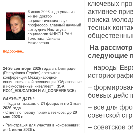
ключевых про
активнее при
6 июня 2026 года ушла из
жизни доктор
поиска молод
социологических наук,
профессор, главный научный
тесных конта
сотрудник Института
социологии ФНИСЦ РАН
общественным
Толстова Юлиана
Николаевна
На рассмотр
подробнее...
следующие 
– народы Евр
24-26 сентября 2026 года
в г. Белграде
(Республика Сербия) состоится
историографи
конференция Международной
социологической ассоциации "Образование
– формирован
и искусственный интеллект".
(
ISA
RC04_EDUCATION И AI_CONFERENCE
)
боевых дейст
ВАЖНЫЕ ДАТЫ
:
- Подача тезисов: с
24 февраля по 1 мая
– все для фро
2026 года
- Ответ по поводу приема тезисов: до
20
советской ст
мая 2026 г.
- Регистрация для участия в конференции:
– советское 
до
1 июля 2026 г.