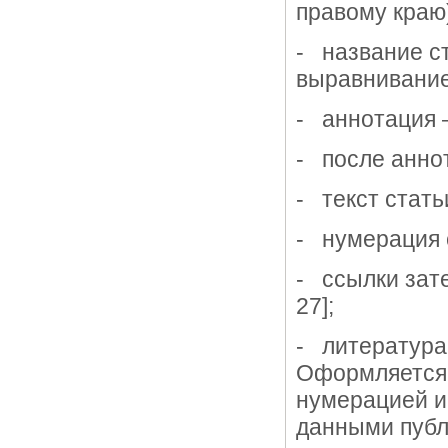
правому краю
- название с
выравнивание
- аннотация –
- после анно
- текст стать
- нумерация с
- ссылки зате
27];
- литература
Оформляется 
нумерацией и
данными публи