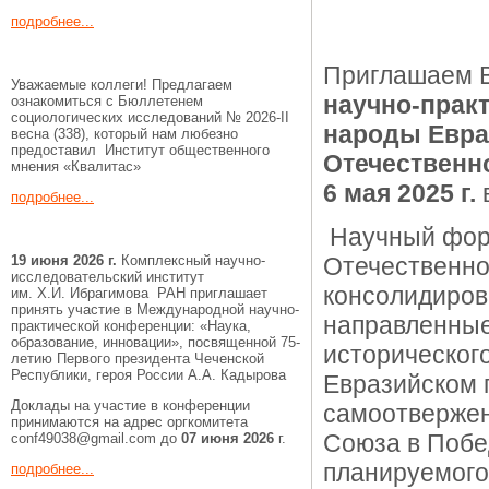
подробнее...
Приглашаем В
Уважаемые коллеги! Предлагаем
научно-прак
ознакомиться с Бюллетенем
социологических исследований № 2026-II
народы Евра
весна (338), который нам любезно
предоставил Институт общественного
Отечественно
мнения «Квалитас»
6 мая 2025 г.
подробнее...
Научный фору
19 июня 2026 г.
Комплексный научно-
Отечественной
исследовательский институт
консолидиров
им. Х.И. Ибрагимова РАН приглашает
принять участие в Международной научно-
направленные
практической конференции: «Наука,
образование, инновации», посвященной 75-
историческог
летию Первого президента Чеченской
Республики, героя России А.А. Кадырова
Евразийском 
Доклады на участие в конференции
самоотвержен
принимаются на адрес оргкомитета
Союза в Побе
conf49038@gmail.com до
07 июня 2026
г.
планируемого
подробнее...