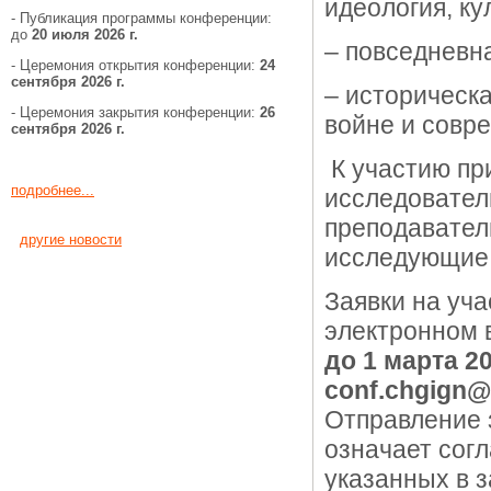
идеология, ку
- Публикация программы конференции:
до
20 июля 2026 г.
– повседневна
- Церемония открытия конференции:
24
сентября 2026 г.
– историческ
- Церемония закрытия конференции:
26
войне и совр
сентября 2026 г.
К участию пр
подробнее...
исследователь
преподавател
другие новости
исследующие 
Заявки на уч
электронном 
до 1 марта 20
conf
.
chgign
@
Отправление 
означает сог
указанных в з