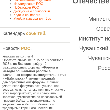
Отечествен
Региональные отделения
Исследования РОС
Публикации РОС
Дискуссия о социологии
Кодекс социолога
Министе
Учеба и карьера для Вас
Сове
событий
Календарь
:
Институт и
РОС
Новости
:
Чувашский 
Уважаемые коллеги!
Чувашск
Обратите внимание: с 15 по 18 сентября
2026 г.
на Байкале
пройдут 2
Росс
международных форума: «
Формы и
методы социальной работы в
различных сферах жизнедеятельности»
и
«Байкальский международный
демографический форум
»
.
У очных
участников форумов есть уникальная
возможность не только принять участие в
этих мероприятиях, но и совершить
короткое путешествие по неповторимой
природе Байкала, познакомиться с
национальным бытом, обычаями и
традициями коренного населения.