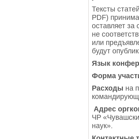
Тексты стате
PDF) приним
оставляет за 
не соответст
или предъявл
будут опубли
Язык конфер
Форм
а
участ
Расходы
на п
командирующе
Адрес оргко
ЧР «Чувашски
наук».
Контактные 