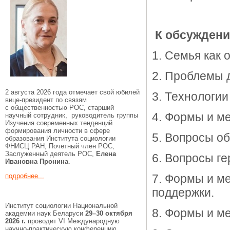
К обсужден
1. Семья как 
2. Проблемы 
2 августа 2026 года отмечает свой юбилей
3. Технологи
вице-президент по связям
с общественностью РОС, старший
4. Формы и м
научный сотрудник, руководитель группы
Изучения современных тенденций
формирования личности в сфере
5. Вопросы о
образования Института социологии
ФНИСЦ РАН, Почетный член РОС,
Заслуженный деятель РОС,
Елена
6. Вопросы ге
Ивановна Пронина
.
подробнее...
7. Формы и м
поддержки.
Институт социологии Национальной
8. Формы и м
академии наук Беларуси
29–30 октября
2026 г.
проводит VI Международную
научно-практическую конференцию