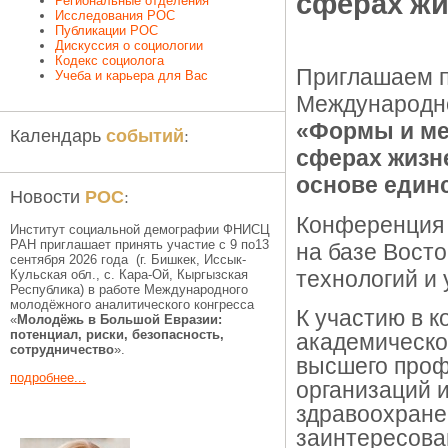
сферах жи
Региональные отделения
Исследования РОС
Публикации РОС
Дискуссия о социологии
Кодекс социолога
Приглашаем п
Учеба и карьера для Вас
Международно
«Формы и ме
событий
Календарь
:
сферах жизн
основе единс
РОС
Новости
:
Конференция
Институт социальной демографии ФНИСЦ
РАН приглашает принять участие с 9 по13
на базе Вост
сентября 2026 года (г. Бишкек, Иссык-
технологий и 
Кульская обл., c. Кара-Ой, Кыргызская
Республика) в работе Международного
молодёжного аналитического конгресса
К участию в 
«
Молодёжь в Большой Евразии:
потенциал, риски, безопасность,
академическо
сотрудничество
».
высшего проф
подробнее...
организаций 
здравоохранен
заинтересова