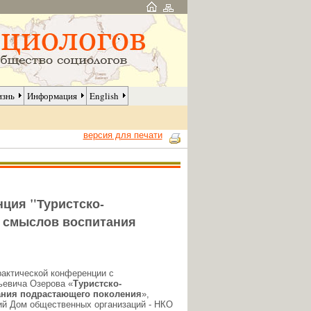
изнь
Информация
English
версия для печати
ция "Туристско-
и смыслов воспитания
рактической конференции с
ьевича Озерова «
Туристско-
тания подрастающего поколения
»,
кий Дом общественных организаций - НКО