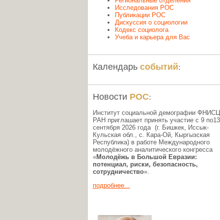
Региональные отделения
Исследования РОС
Публикации РОС
Дискуссия о социологии
Кодекс социолога
Учеба и карьера для Вас
событий
Календарь
:
РОС
Новости
:
Институт социальной демографии ФНИС
РАН приглашает принять участие с 9 по13
сентября 2026 года (г. Бишкек, Иссык-
Кульская обл., c. Кара-Ой, Кыргызская
Республика) в работе Международного
молодёжного аналитического конгресса
«
Молодёжь в Большой Евразии:
потенциал, риски, безопасность,
сотрудничество
».
подробнее...