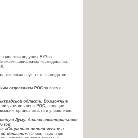
социологии ведущих ВУЗов
блемами социальных исследований,
и).
ологических наук, пять кандидатов
ским отделением РОС
за время
инградской области. Возможные
иняли участие члены
РОС
, ведущие
изаций, органов власти и управления.
стную Думу. Анализ электорального
6 год).
ние
«Социально политические и
кой области».
(Опрос населения