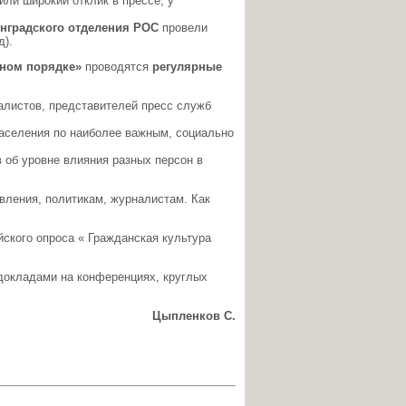
или широкий отклик в прессе, у
нградского отделения РОС
провели
д).
ном порядке»
проводятся
регулярные
алистов, представителей пресс служб
аселения по наиболее важным, социально
 об уровне влияния разных персон в
вления, политикам, журналистам. Как
ского опроса « Гражданская культура
докладами на конференциях, круглых
Цыпленков С.