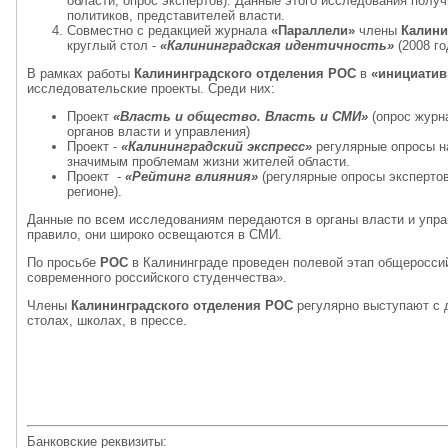
области, опрос экспертов). Данные этого исследования получ
политиков, представителей власти.
Совместно с редакцией журнала
«Параллели»
члены
Калини
круглый стол -
«Калининградская идентичность»
(2008 го
В рамках работы
Калининградского отделения РОС
в
«инициатив
исследовательские проекты. Среди них:
Проект
«Власть и общество. Власть и СМИ»
(опрос журн
органов власти и управления)
Проект -
«Калининградский экспресс»
регулярные опросы н
значимым проблемам жизни жителей области.
Проект -
«Рейтинг влияния»
(регулярные опросы экспертов
регионе).
Данные по всем исследованиям передаются в органы власти и упра
правило, они широко освещаются в СМИ.
По просьбе
РОС
в Калининграде проведен полевой этап общероссий
современного российского студенчества».
Члены
Калининградского отделения РОС
регулярно выступают с 
столах, школах, в прессе.
Банковские реквизиты: