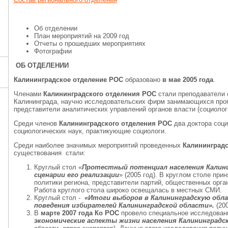
Об отделении
План мероприятий на 2009 год
Отчеты о прошедших мероприятиях
Фотографии
ОБ ОТДЕЛЕНИИ
Калининградское отделение РОС
образовано
в мае 2005 года
.
Членами
Калининградского отделения РОС
стали преподаватели 
Калининграда, научно исследовательских фирм занимающихся про
представители аналитических управлений органов власти (социолог
Среди членов
Калининградского отделения РОС
два доктора соци
социологических наук, практикующие социологи.
Среди наиболее значимых мероприятий проведенных
Калининград
существования стали:
Круглый стол «
Протестный потенциал населения Калин
сценарии его реализации
» (2005 год). В круглом столе пр
политики региона, представители партий, общественных орган
Работа круглого стола широко освещалась в местных СМИ.
Круглый стол -
«Итоги выборов в Калининградскую обла
поведения избирателей Калининградской области».
(200
В
марте 2007 года Ко РОС
провело специальное исследова
экономические аспекты жизни населения Калининградс