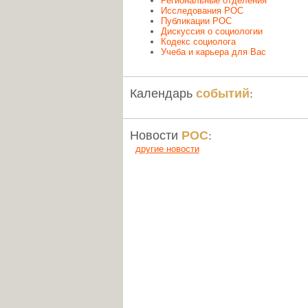
Региональные отделения
Исследования РОС
Публикации РОС
Дискуссия о социологии
Кодекс социолога
Учеба и карьера для Вас
событий
Календарь
:
РОС
Новости
:
другие новости