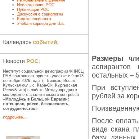
Региональные отделения
Исследования РОС
Публикации РОС
Дискуссия о социологии
Кодекс социолога
Учеба и карьера для Вас
событий
Календарь
:
Размеры чл
РОС
Новости
:
аспирантов
Институт социальной демографии ФНИСЦ
остальных – 5
РАН приглашает принять участие с 9 по13
сентября 2026 года (г. Бишкек, Иссык-
Кульская обл., c. Кара-Ой, Кыргызская
При вступле
Республика) в работе Международного
рублей за кор
молодёжного аналитического конгресса
«
Молодёжь в Большой Евразии:
потенциал, риски, безопасность,
Поизведенную
сотрудничество
».
подробнее...
После оплаты
виде скана п
базу данных