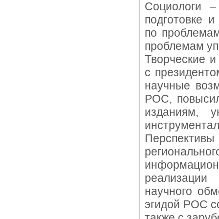
Социологи –
подготовке и
по проблемам
проблемам уп
Творческие и
с президент
научные возм
РОС, повысил
изданиям, у
инструментал
Перспекти
региональн
информацио
реализации
научного обм
эгидой РОС с
также с зару