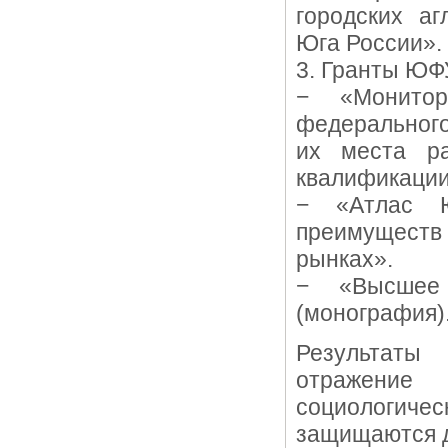
городских аг
Юга России».
3. Гранты ЮФ
− «Монитор
федерального
их места ра
квалификации
− «Атлас Ю
преимущест
рынках».
− «Высшее 
(монография)
Результаты
отражение
социологиче
защищаются д