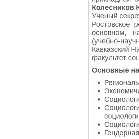
Колесников 
Ученый секре
Ростовское р
основном, н
(учебно-на
Кавказский Н
факультет со
Основные на
Региональ
Экономиче
Социологи
Социолог
социологи
Социологи
Гендерная