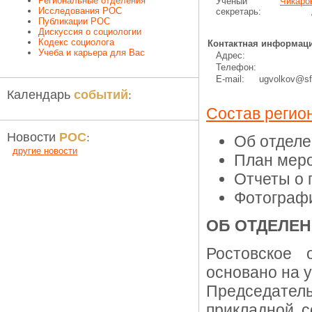
Региональные отделения
Ученый
Чикаро
Исследования РОС
секретарь:
, ас
Публикации РОС
Дискуссия о социологии
Кодекс социолога
Контактная информаци
Учеба и карьера для Вас
Адрес:
Телефон:
E-mail:
ugvolkov@sf
событий
Календарь
:
Состав регио
РОС
Новости
:
Об отдел
другие новости
План меро
Отчеты о
Фотограф
ОБ ОТДЕЛЕ
Ростовское 
основано на 
Председател
прикладной с