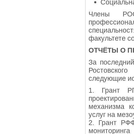
Cоциальна
Члены РО
профессио
специальнос
факультете с
ОТЧЁТЫ О 
За последний
Ростовског
следующие ис
1. Грант Р
проектирова
механизма к
услуг на мез
2. Грант РФ
мониторинга