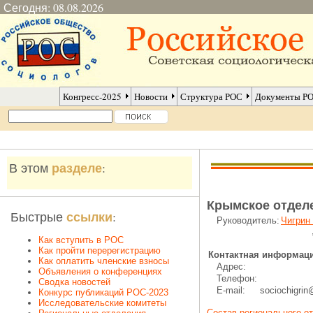
Сегодня: 08.08.2026
Конгресс-2025
Новости
Структура РОС
Документы Р
разделе
В этом
:
Крымское отдел
ссылки
Быстрые
:
Руководитель:
Чигрин
, докт
Как вступить в РОС
Как пройти перерегистрацию
Контактная информаци
Как оплатить членские взносы
Адрес:
Объявления о конференциях
Телефон:
Сводка новостей
E-mail:
sociochigrin
Конкурс публикаций РОС-2023
Исследовательские комитеты
Состав регионального о