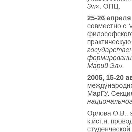
Эл»,
ОПЦ.
25-26 апреля
совместно с 
философского
практическу
государствен
формировании
Марий Эл».
2005, 15-20 а
международно
МарГУ. Секц
национальног
Орлова О.В.,
к.ист.н. про
студенческо