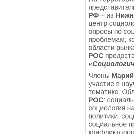
представител
РФ
– из
Нижн
центр социол
опросы по со
проблемам, к
области рынка
РОС
предоста
«Социологич
Члены
Марий
участие в на
тематике. Об
РОС
: социал
социология на
политики, соц
социальное п
конфликтолог