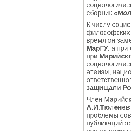
социологичес
сборник
«Мол
К числу соци
философских 
время он зам
МарГУ
, а при
при
Марийск
социологичес
атеизм, нацио
ответственно
защищали Ро
Член Марийск
А.И.Тюленев
проблемы сов
публикаций о