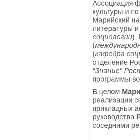
Ассоциация ф
культуры и п
Марийский на
литературы и 
социологии
),
(
международ
(
кафедра соц
отделение Ро
“Знание” Рес
программы во
В целом
Мари
реализации со
прикладных а
руководства
соседними ре