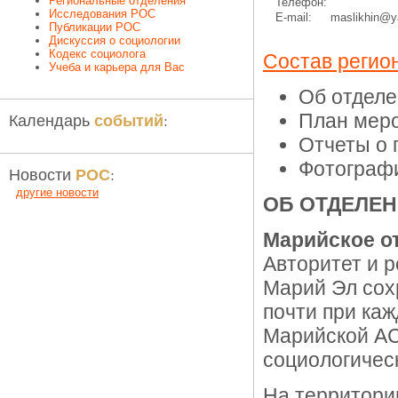
Региональные отделения
Телефон:
Исследования РОС
E-mail:
maslikhin@y
Публикации РОС
Дискуссия о социологии
Кодекс социолога
Состав регио
Учеба и карьера для Вас
Об отдел
событий
Календарь
:
План меро
Отчеты о
Фотограф
РОС
Новости
:
другие новости
ОБ ОТДЕЛЕ
Марийское о
Авторитет и р
Марий Эл сохр
почти при ка
Марийской АС
социологичес
На территори