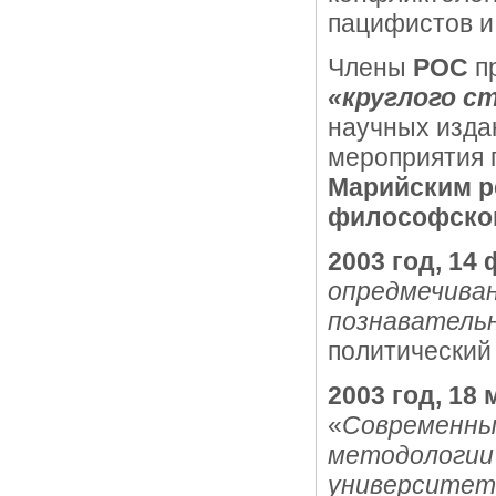
пацифистов и
Члены
РОС
пр
«круглого с
научных изда
мероприятия 
Марийским р
философског
2003 год, 14
опредмечиван
познаватель
политический
2003 год, 18 
«
Современные
методологии 
университет