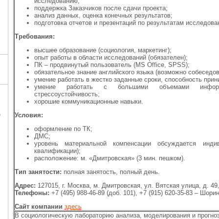
исследованию;
поддержка Заказчиков после сдачи проекта;
анализ данных, оценка конечных результатов;
подготовка отчетов и презентаций по результатам исследова
Требования:
высшее образование (социология, маркетинг);
опыт работы в области исследований (обязателен);
ПК – продвинутый пользователь (MS Office, SPSS);
обязательное знание английского языка (возможно собеседов
умение работать в жестко заданные сроки, способность при
умение работать с большими объемами информац
стрессоустойчивость;
хорошие коммуникационные навыки.
Ц
Условия:
оформление по ТК;
ДМС;
уровень материальной компенсации обсуждается инди
квалификации);
расположение: м. «Дмитровская» (3 мин. пешком).
Тип занятости:
полная занятость, полный день.
Адрес:
127015, г. Москва, м. Дмитровская, ул. Вятская улица, д. 49, 
Телефоны:
+7 (495) 988-46-89 (доб. 101), +7 (915) 620-35-83 – Шори
Сайт компании
здесь
В социологическую лабораторию анализа, моделирования и прогноз