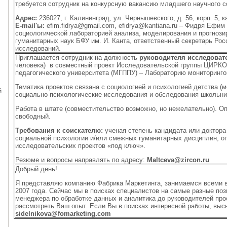
требуется сотрудник на конкурсную вакансию младшего научного с
Адрес:
236027, г. Калининград, ул. Чернышевского, д. 56, корп. 5, ка
E-mail'ы:
efim.fidrya@gmail.com, efidrya@kantiana.ru – Фидря Ефим
социологической лабораторией анализа, моделирования и прогнози
гуманитарных наук БФУ им. И. Канта, ответственный секретарь Рос
исследований.
Приглашается сотрудник на должность
руководителя исследоват
человека) в совместный проект Исследовательской группы ЦИРКОН
педагогического университета (МГППУ) – Лабораторию мониторинг
Тематика проектов связана с социологией и психологией детства (
й
социально-психологические исследования и обследования школьни
Работа в штате (совместительство возможно, но нежелательно). О
свободный.
Требования к соискателю:
ученая степень кандидата или доктора 
социальной психологии и/или смежных гуманитарных дисциплин, оп
исследовательских проектов «под ключ».
Резюме и вопросы направлять по адресу:
Maltceva@zircon.ru
Добрый день!
Я представляю компанию Фабрика Маркетинга, занимаемся всеми 
2007 года. Сейчас мы в поисках специалистов на самые разные поз
менеджера по обработке данных и аналитика до руководителей про
рассмотреть Ваш опыт. Если Вы в поисках интересной работы, выс
sidelnikova@fomarketing.com