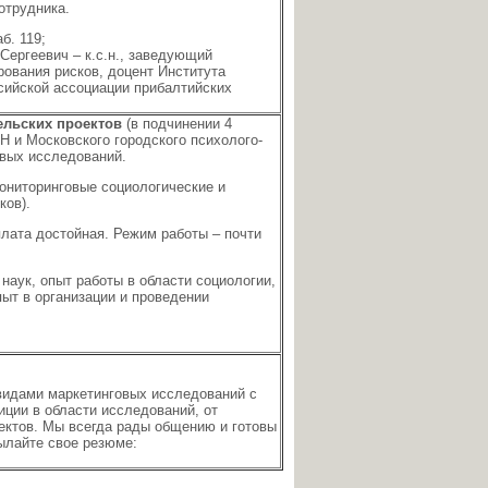
отрудника.
б. 119;
 Сергеевич – к.с.н., заведующий
рования рисков, доцент Института
сийской ассоциации прибалтийских
ельских проектов
(в подчинении 4
 и Московского городского психолого-
овых исследований.
мониторинговые социологические и
ков).
плата достойная. Режим работы – почти
наук, опыт работы в области социологии,
ыт в организации и проведении
видами маркетинговых исследований с
иции в области исследований, от
ектов. Мы всегда рады общению и готовы
ылайте свое резюме: