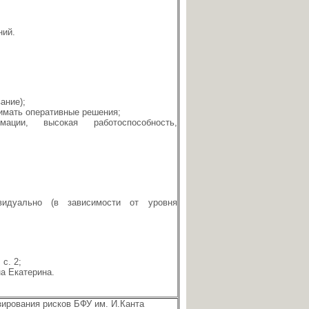
ний.
ание);
нимать оперативные решения;
ии, высокая работоспособность,
видуально (в зависимости от уровня
с. 2;
на Екатерина.
ирования рисков БФУ им. И.Канта