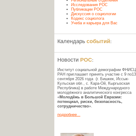
Региональные отделения
Исследования РОС
Публикации РОС
Дискуссия о социологии
Кодекс социолога
Учеба и карьера для Вас
событий
Календарь
:
РОС
Новости
:
Институт социальной демографии ФНИС
РАН приглашает принять участие с 9 по13
сентября 2026 года (г. Бишкек, Иссык-
Кульская обл., c. Кара-Ой, Кыргызская
Республика) в работе Международного
молодёжного аналитического конгресса
«
Молодёжь в Большой Евразии:
потенциал, риски, безопасность,
сотрудничество
».
подробнее...