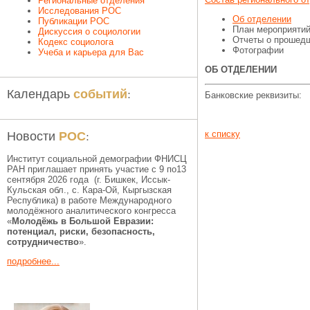
Региональные отделения
Исследования РОС
Об отделении
Публикации РОС
План мероприятий
Дискуссия о социологии
Отчеты о прошед
Кодекс социолога
Фотографии
Учеба и карьера для Вас
ОБ ОТДЕЛЕНИИ
событий
Календарь
:
Банковские реквизиты:
РОС
Новости
:
к списку
Институт социальной демографии ФНИСЦ
РАН приглашает принять участие с 9 по13
сентября 2026 года (г. Бишкек, Иссык-
Кульская обл., c. Кара-Ой, Кыргызская
Республика) в работе Международного
молодёжного аналитического конгресса
«
Молодёжь в Большой Евразии:
потенциал, риски, безопасность,
сотрудничество
».
подробнее...