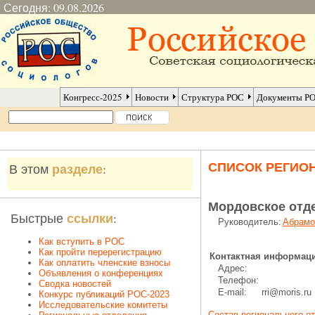
Сегодня: 09.08.2026
Конгресс-2025
Новости
Структура РОС
Документы Р
СПИСОК РЕГИ
разделе
В этом
:
Мордовское отд
ссылки
Быстрые
:
Руководитель:
Абрамо
Как вступить в РОС
Как пройти перерегистрацию
Контактная информаци
Как оплатить членские взносы
Адрес:
Объявления о конференциях
Телефон:
Сводка новостей
E-mail:
rri@moris.ru
Конкурс публикаций РОС-2023
Исследовательские комитеты
Состав регионального о