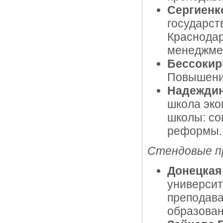
Сергиенко
государст
Краснодар
менеджмен
Бессокирн
Повышение
Надеждин
школа эко
школы: со
реформы
Стендовые п
Донецкая
университ
преподава
образован