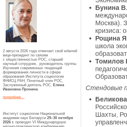
Экономика
Бунина В.
междунар
Москва). 
кризиса: 
Рощина Я
школа эко
2 августа 2026 года отмечает свой юбилей
образоват
вице-президент по связям
с общественностью РОС, старший
Томилов 
научный сотрудник, руководитель группы
педагогич
Изучения современных тенденций
формирования личности в сфере
Образоват
образования Института социологии
ФНИСЦ РАН, Почетный член РОС,
Заслуженный деятель РОС,
Елена
Стендовые п
Ивановна Пронина
.
подробнее...
Беликова
Российско
Шахты, Ро
Институт социологии Национальной
академии наук Беларуси
29–30 октября
управленч
2026 г.
проводит VI Международную
научно-практическую конференцию