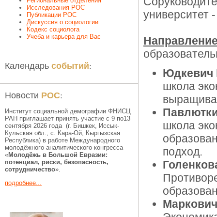
Соруководите
Региональные отделения
Исследования РОС
университет 
Публикации РОС
Дискуссия о социологии
Кодекс социолога
Учеба и карьера для Вас
Направление
образовательн
событий
Календарь
:
Юдкевич 
школа эко
РОС
Новости
:
выращиван
Павлютки
Институт социальной демографии ФНИСЦ
РАН приглашает принять участие с 9 по13
школа эко
сентября 2026 года (г. Бишкек, Иссык-
Кульская обл., c. Кара-Ой, Кыргызская
образован
Республика) в работе Международного
молодёжного аналитического конгресса
подход.
«
Молодёжь в Большой Евразии:
потенциал, риски, безопасность,
Голенкова
сотрудничество
».
Противоре
подробнее...
образован
Маркович