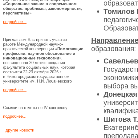
образоват
«Социальное знание в современном
обществе: проблемы, закономерности,
Томилов 
перспективы»
педагогич
подробнее...
Образоват
Направление
Приглашаем Вас принять участие
работе Международной научно-
образования:
практической конференции
«Помогающие
профессии:
научное обоснование и
инновационные технологии»,
Савельев
посвященная 30-летию создания
факультета социальных наук, которая
Государст
состоится 22-23 октября 2026 г.
экономики
в Нижегородском государственном
университете им. Н.И. Лобачевского
выбора вы
подробнее...
Донецкая
университ
Ссылки на отчеты по IV конгрессу
квалифика
подробнее...
Шитова Т
Екатеринб
другие новости
преподава