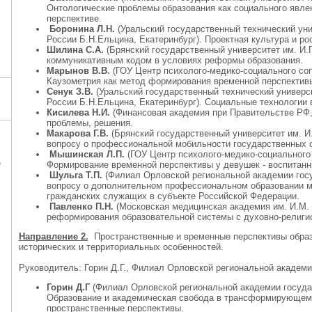
Онтологические проблемы образования как социального явле
перспективе.
Боронина Л.Н.
(Уральский государственный технический уни
России Б.Н.Ельцина, Екатеринбург). Проектная культура и р
Шилина С.А.
(Брянский государственный университет им. И.Г
коммуникативным кодом в условиях реформы образования.
Марынов В.В.
(ГОУ Центр психолого-медико-социального соп
Каузометрия как метод формирования временной перспективы
Сенук З.В.
(Уральский государственный технический универс
России Б.Н.Ельцина, Екатеринбург). Социальные технологии 
Кисилева Н.И.
(Финансовая академия при Правительстве РФ, 
проблемы, решения.
Макарова Г.В.
(Брянский государственный университет им. И.Г
вопросу о профессиональной мобильности государственных
Мышинская Л.П.
(ГОУ Центр психолого-медико-социального 
Ц
Формирование временной перспективы у девушек - воспитанн
Шульга Т.П.
(Филиал Орловской региональной академии госуд
вопросу о дополнительном профессиональном образовании м
гражданских служащих в субъекте Российской Федерации.
Павленко П.Н.
(Московская медицинская академия им. И.М. 
реформирования образовательной системы с духовно-религио
Направление 2.
Пространственные и временные перспективы образо
исторических и территориальных особенностей.
Руководитель: Горин Д.Г., Филиал Орловской региональной академи
Горин Д.Г
(Филиал Орловской региональной академии государ
Образование и академическая свобода в трансформирующем
пространственные перспективы.