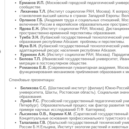
Ермаков И.П.
(Московский городской педагогический универс
сообществе.
Лихачева Т.Л.
(Институт социологии РАН, Москва). К вопрос
становления высшей школы в странах Западной Европы: Вели
Орланов Г.Б.
(Академия труда и социальных отношений, Моск
включения России в европейское образовательное пространс
Ядова Е.Н.
(Институт социологии РАН, Москва). Дистанционн
пространственно-временной перспективы образования.
Тужба Э.Н.
(Кубанский государственный технологический уни
образования республики Абхазия: проблемы и перспективы.
Муха В.Н.
(Кубанский государственный технологический униве
адаптационный ресурс населения республики Абхазия.
й
Курюкин А.Н.
(Институт социологии РАН, Москва). Парадигм
Белова Т.П.
(Ивановский государственный университет, Иван
миграции в постсекулярном обществе.
Романова Е.В.
(Современная гуманитарная академия, Москв
функционирования механизмов приближения образования к м
Стендовые презентации:
Беликова С.С.
(Шахтинский институт (филиал) Южно-Российс
университета, Шахты, Ростовская область). Социальная знач
образования.
Лунёв Р.С.
(Российский государственный педагогический унив
Петербург). Образовательный процесс как фактор развития тв
примере научных исследований П.Ф. Каптерева).
Лысикова О.В., Керими К.М.
(Саратовский государственный 
Концептуальные основания профессионального туристского о
Талалаева Г.В.
(Уральский государственный технический унив
России Б.Н.Ельцина, Институт экологии растений и животных