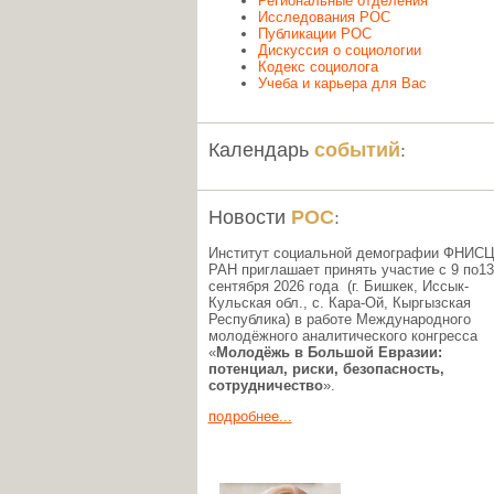
Региональные отделения
Исследования РОС
Публикации РОС
Дискуссия о социологии
Кодекс социолога
Учеба и карьера для Вас
событий
Календарь
:
РОС
Новости
:
Институт социальной демографии ФНИС
РАН приглашает принять участие с 9 по13
сентября 2026 года (г. Бишкек, Иссык-
Кульская обл., c. Кара-Ой, Кыргызская
Республика) в работе Международного
молодёжного аналитического конгресса
«
Молодёжь в Большой Евразии:
потенциал, риски, безопасность,
сотрудничество
».
подробнее...