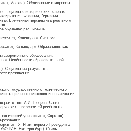
итет, Москва). Образование в мировом
у о социально-исторических основах
кобритания, Франция, Германия.
ва). Временная перспектива реального
тво.
ое обучение: расширение
верситет, Краснодар). Система
рситет, Краснодар). Образование как
ы современного образования.
ово). Особенности образовательной
а). Социальные результаты
есту проживания.
кого государственного технического
имость причин торможения инноватизации
ерситет им. А.И. Герцена, Санкт-
орческих способностей ребёнка (на
технический университет, Саратов).
бразования.
ерситет - УПИ им. первого Президента
 УрО РАН, Екатеринбург). Стиль