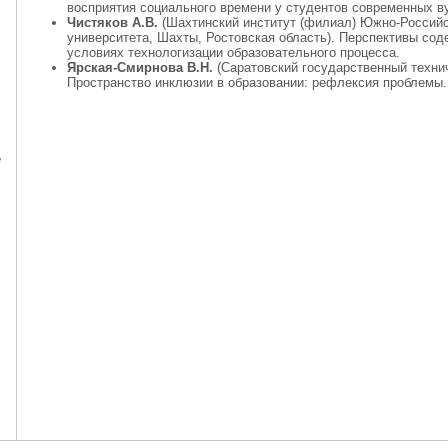
восприятия социального времени у студентов современных ву
Чистяков А.В.
(Шахтинский институт (филиал) Южно-Российск
университета, Шахты, Ростовская область). Перспективы сод
условиях технологизации образовательного процесса.
Ярская-Смирнова В.Н.
(Саратовский государственный технич
Пространство инклюзии в образовании: рефлексия проблемы.
е