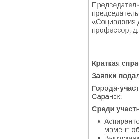
Председатель
председатель
«Социология 
про
С.Н. Ма
Краткая спра
Заявки пода
Города-участ
Саранск.
Среди участн
Аспирант
момент о
Выпускник