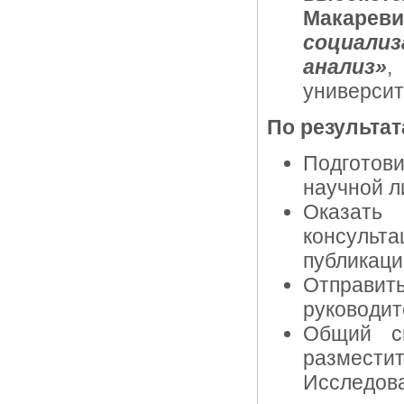
Макареви
социализ
анализ»
,
университе
По результат
Подготов
научной л
Оказат
консульт
публикаци
Отправит
руководит
Общий сп
размес
Исследова