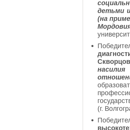
социаль
детьми ш
(на прим
Мордовия
университ
Победите
диагност
Скворцо
насили
отношен
образ
професс
государст
(г. Волгогр
Побед
высокоте