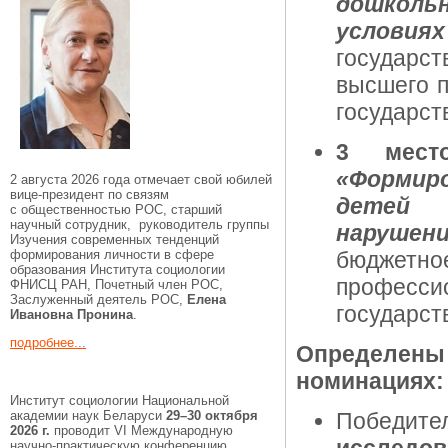
дошколь
условиях
государст
высшего 
государст
3 мест
«Формиро
2 августа 2026 года отмечает свой юбилей
вице-президент по связям
детей 
с общественностью РОС, старший
научный сотрудник, руководитель группы
нарушен
Изучения современных тенденций
формирования личности в сфере
бюджетн
образования Института социологии
професс
ФНИСЦ РАН, Почетный член РОС,
Заслуженный деятель РОС,
Елена
государст
Ивановна Пронина
.
подробнее...
Определены
номинациях:
Институт социологии Национальной
академии наук Беларуси
29–30 октября
Победи
2026 г.
проводит VI Международную
научно-практическую конференцию