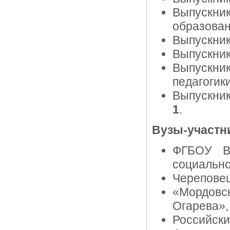
Выпускни
образова
Выпускник
Выпускник
Выпускни
педагогик
Выпускник
1
.
Вузы-участн
ФГБОУ ВП
социально
Череповец
«Мордовс
Огарева»,
Российски