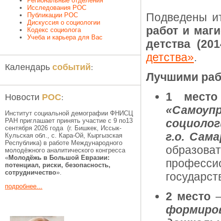
Региональные отделения
Исследования РОС
Подведены и
Публикации РОС
Дискуссия о социологии
работ и маг
Кодекс социолога
Учеба и карьера для Вас
детства (201
детства»
.
событий
Календарь
:
Лучшими раб
РОС
1 место
Новости
:
«Самоупр
Институт социальной демографии ФНИСЦ
РАН приглашает принять участие с 9 по13
социолог
сентября 2026 года (г. Бишкек, Иссык-
г.о. Сама
Кульская обл., c. Кара-Ой, Кыргызская
Республика) в работе Международного
образ
молодёжного аналитического конгресса
«
Молодёжь в Большой Евразии:
профес
потенциал, риски, безопасность,
сотрудничество
».
государст
подробнее...
2 место
формиров