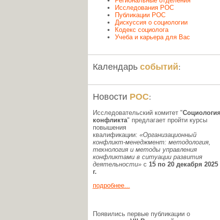
Региональные отделения
Исследования РОС
Публикации РОС
Дискуссия о социологии
Кодекс социолога
Учеба и карьера для Вас
событий
Календарь
:
РОС
Новости
:
Исследовательский комитет "
Социологи
конфликта
" предлагает пройти курсы
повышения
квалификации:
«Организационный
конфликт-менеджмент: методология,
технология и методы управления
конфликтами в ситуации развития
деятельности»
с
15 по 20 декабря 2025
г.
подробнее...
Появились первые публикации о