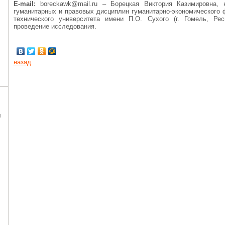
E-mail:
boreckawk@mail.ru – Борецкая Виктория Казимировна, к
гуманитарных и правовых дисциплин гуманитарно-экономического 
технического университета имени П.О. Сухого (г. Гомель, Ре
проведение исследования.
назад
я