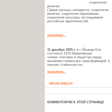
социологии
религии.
Сфера научных интересов:
социология
религии, социология образования,
социология культуры, исследования
российских идентичностей.
подробнее...
11
декабря
2025 г.
в г. Йошкар-Оле
состоятся XXIX Вавиловские
чтения «Человек и общество перед
вызовами глобальных трансформаций: в
поисках стабильности».
подробнее...
другие новости
КОММЕНТАРИИ К ЭТОЙ СТРАНИЦЕ