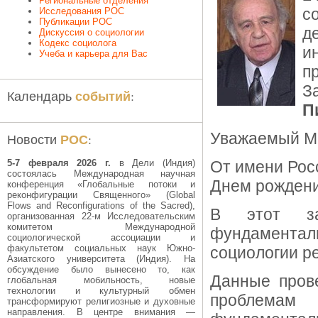
Региональные отделения
с
Исследования РОС
Публикации РОС
д
Дискуссия о социологии
Кодекс социолога
и
Учеба и карьера для Вас
п
З
событий
Календарь
:
П
Уважаемый Ма
РОС
Новости
:
5-7 февраля 2026 г.
в Дели (Индия)
От имени Рос
состоялась Международная научная
Днем рождени
конференция «Глобальные потоки и
реконфигурации Священного» (Global
Flows and Reconfigurations of the Sacred),
В этот за
организованная 22-м Исследовательским
комитетом Международной
фундаментал
социологической ассоциации и
факультетом социальных наук Южно-
социологии ре
Азиатского университета (Индия). На
обсуждение было вынесено то, как
Данные пров
глобальная мобильность, новые
технологии и культурный обмен
проблемам
трансформируют религиозные и духовные
направления. В центре внимания —