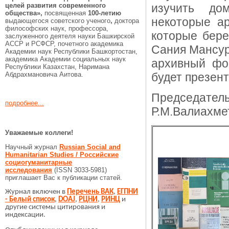
целей развития современного
изучить до
общества»,
посвященная
100-летию
некоторые а
выдающегося советского ученого
,
доктора
философских наук, профессора,
которые бере
заслуженного деятеля науки Башкирской
АССР и РСФСР, почетного академика
Сания Мансур
Академии наук Республики Башкортостан,
академика Академии социальных наук
архивный фо
Республики Казахстан, Наримана
Абдрахмановича Аитова.
будет презен
Председатель
подробнее...
Р.М.Валиахме
Уважаемые коллеги!
Научный журнал
Russian Social and
Humanitarian Studies / Российские
социогуманитарные
исследования
(ISSN 3033-5981)
приглашает Вас к публикации статей.
Журнал включен в
Перечень ВАК
,
ЕГПНИ
- Белый список
,
DOAJ
,
РЦНИ
,
РИНЦ
и
другие системы цитирования и
индексации.