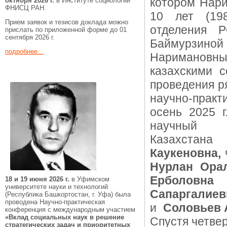
котором Нар
октября 2026 г.
в Институте социологии
ФНИСЦ РАН.
10 лет (198
Прием заявок и тезисов доклада можно
отделения Р
прислать по приложенной форме до 01
сентября 2026 г.
Баймурзин
подробнее...
Наримановны 
казахскими с
проведения р
научно-прак
осень 2025 
научный р
Казах
Каукеновна,
Нурлан Ора
Ербол
18 и 19 июня 2026 г.
в Уфимском
университете науки и технологий
Сапаргалиев
(Республика Башкортостан, г. Уфа) была
проводена Научно-практическая
и
Соловьев 
конференция с международным участием
«Вклад социальных наук в решение
Спустя четве
стратегических задач и приоритетных