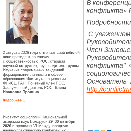
В конференц
конфликта»
Подробности
С уважением,
Руководитель
Член Зиновье
2 августа 2026 года отмечает свой юбилей
Руководитель
вице-президент по связям
с общественностью РОС, старший
конфликта" 
научный сотрудник, руководитель группы
Изучения современных тенденций
социологиче
формирования личности в сфере
образования Института социологии
Основатель 
ФНИСЦ РАН, Почетный член РОС,
Заслуженный деятель РОС,
Елена
http://conflic
Ивановна Пронина
.
подробнее...
Институт социологии Национальной
академии наук Беларуси
29–30 октября
2026 г.
проводит VI Международную
научно-практическую конференцию