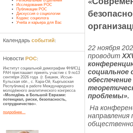
«Современ
Региональные отделения
Исследования РОС
Публикации РОС
безопасно
Дискуссия о социологии
Кодекс социолога
организа
Учеба и карьера для Вас
событий
Календарь
:
22 ноября 20
проводит
ХХ
РОС
Новости
:
конференци
Институт социальной демографии ФНИСЦ
социальное 
РАН приглашает принять участие с 9 по13
сентября 2026 года (г. Бишкек, Иссык-
обеспечение
Кульская обл., c. Кара-Ой, Кыргызская
Республика) в работе Международного
теоретическ
молодёжного аналитического конгресса
проблемы».
«
Молодёжь в Большой Евразии:
потенциал, риски, безопасность,
сотрудничество
».
На конферен
подробнее...
направления
общественной