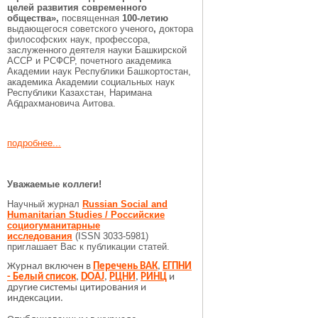
целей развития современного
общества»,
посвященная
100-летию
выдающегося советского ученого
,
доктора
философских наук, профессора,
заслуженного деятеля науки Башкирской
АССР и РСФСР, почетного академика
Академии наук Республики Башкортостан,
академика Академии социальных наук
Республики Казахстан, Наримана
Абдрахмановича Аитова.
подробнее...
Уважаемые коллеги!
Научный журнал
Russian Social and
Humanitarian Studies / Российские
социогуманитарные
исследования
(ISSN 3033-5981)
приглашает Вас к публикации статей.
Журнал включен в
Перечень ВАК
,
ЕГПНИ
- Белый список
,
DOAJ
,
РЦНИ
,
РИНЦ
и
другие системы цитирования и
индексации.