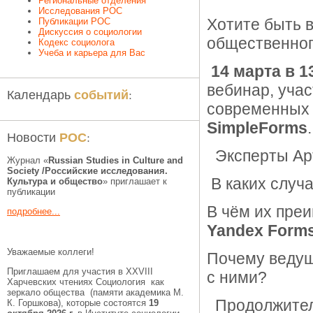
Региональные отделения
Исследования РОС
Хотите быть 
Публикации РОС
Дискуссия о социологии
общественно
Кодекс социолога
Учеба и карьера для Вас
14 марта в 1
вебинар, учас
событий
Календарь
:
современных 
SimpleForms
.
РОС
Новости
:
Эксперты Арт
Журнал «
Russian Studies in Culture and
Society /Российские исследования.
В каких случ
Культура и общество
» приглашает к
публикации
В чём их пре
подробнее...
Yandex Form
Уважаемые коллеги!
Почему ведущ
Приглашаем для участия в XXVIII
с ними?
Харчевских чтениях Социология как
зеркало общества (памяти академика М.
Продолжитель
К. Горшкова), которые состоятся
19