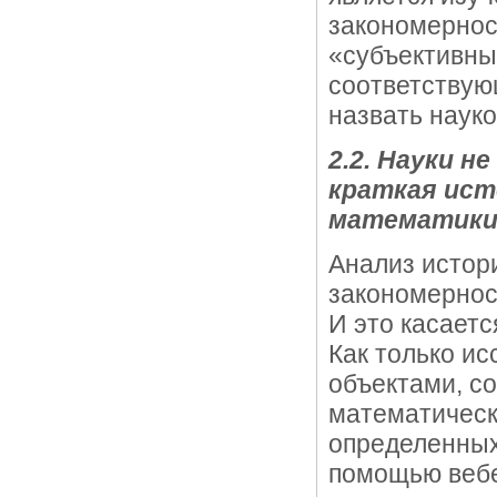
закономернос
«субъективны
соответствую
назвать науко
2.2. Науки 
краткая ист
математик
Анализ истори
закономернос
И это касаетс
Как только и
объектами, с
математическ
определенных
помощью вебе