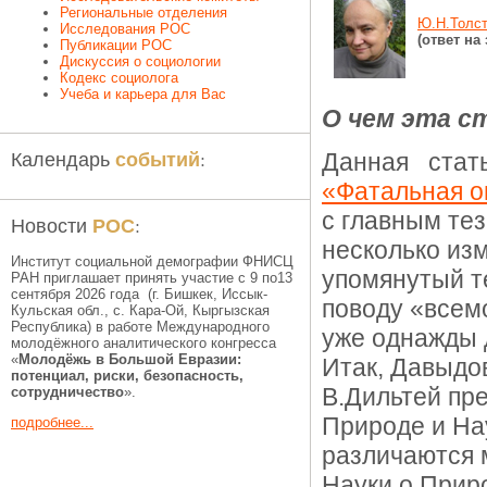
Региональные отделения
Ю.Н.Толс
Исследования РОС
(ответ на
Публикации РОС
Дискуссия о социологии
Кодекс социолога
Учеба и карьера для Вас
О чем эта с
событий
Календарь
:
Данная стать
«Фатальная о
с главным те
РОС
Новости
:
несколько из
Институт социальной демографии ФНИСЦ
упомянутый т
РАН приглашает принять участие с 9 по13
сентября 2026 года (г. Бишкек, Иссык-
поводу «всем
Кульская обл., c. Кара-Ой, Кыргызская
Республика) в работе Международного
уже однажды 
молодёжного аналитического конгресса
«
Молодёжь в Большой Евразии:
Итак, Давыдов
потенциал, риски, безопасность,
В.Дильтей пре
сотрудничество
».
Природе и Нау
подробнее...
различаются 
Науки о Прир