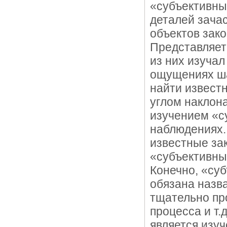
«субъективны
деталей зача
объектов зак
Представляет
из них изучал
ощущениях шар
найти извест
углом наклона
изучением «с
наблюдениях.
известные за
«субъективны
Конечно, «су
обязана назв
тщательно пр
процесса и т.
является изу