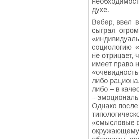
необходимост
духе.
Вебер, ввел 
сыграл огром
«индивидуаль
социологию «
не отрицает,
имеет право н
«очевидность
либо рационал
либо – в каче
– эмоциональ
Однако после
типологическо
«смысловые с
окружающему 