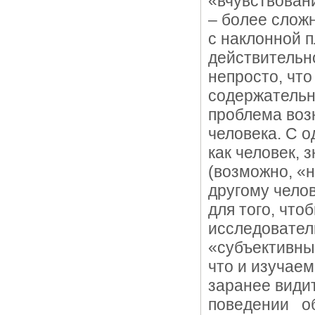
«вчувствован
– более слож
с наклонной 
действительн
непросто, чт
содержательн
проблема возн
человека. С о
как человек, 
(возможно, «н
другому чело
для того, что
исследовател
«субъективны
что и изучае
заранее видит
поведении об