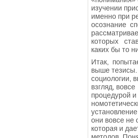
изучении при
именно при р
осознание сп
рассматривае
которых став
каких бы то 
Итак, попыта
выше тезисы.
социологии, 
взгляд, вовс
процедурой и
номотетическ
установление
они вовсе не
которая и да
методов. Поня