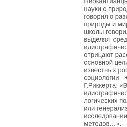
Неокантианцы
науки о приро
говорил о ра
природы и ми
школы говори
выделяя сред
идиографичес
отрицают рас
основной цел
известных ро
социологии Ю
Г.Риккерта: 
идиографичес
логических п
или генерали
исследовании
методов…».