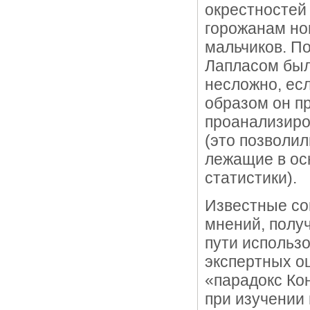
окрестносте
горожанам но
мальчиков. По
Лапласом был
несложно, есл
образом он п
проанализиро
(это позволи
лежащие в ос
статистики).
Известные со
мнений, полу
пути использо
экспертных оц
«парадокс Ко
при изучении