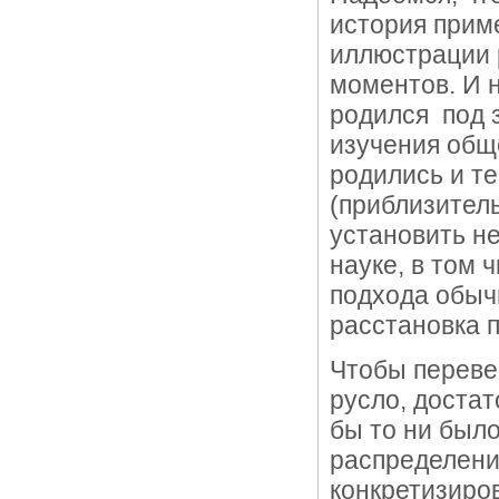
история прим
иллюстрации
моментов. И н
родился под 
изучения обще
родились и т
(приблизител
установить н
науке, в том 
подхода обыч
расстановка 
Чтобы переве
русло, достат
бы то ни было
распределени
конкретизиро