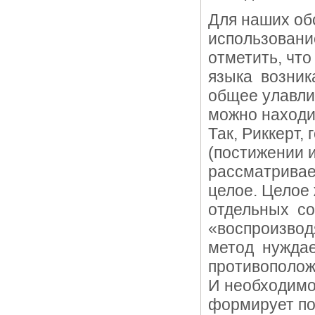
Для наших об
использовани
отметить, чт
языка возника
общее улавли
можно находит
Так, Риккерт,
(постижении 
рассматривает
целое. Целое 
отдельных со
«воспроизвод
метод нуждает
противополож
И необходимо
формирует по