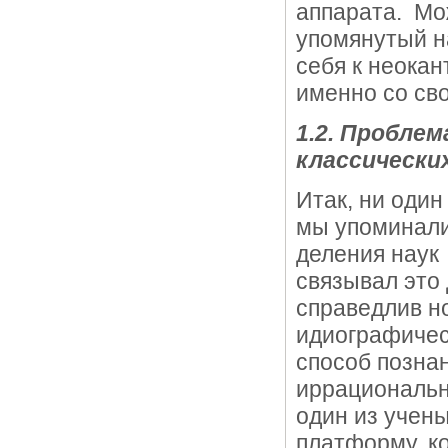
аппарата. Мо
упомянутый н
себя к неокан
именно со св
1.2. Пробле
классически
Итак, ни оди
мы упоминали
деления наук 
связывал это 
справедлив н
идиографичес
способ познан
иррациональн
один из учен
платформу, к