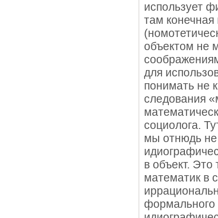
использует фи
там конечная
(номотетическ
объектом не 
соображениям
для использо
понимать не 
следования «
математическ
социолога. Ту
мы отнюдь н
идиографичес
в объект. Эт
математик в 
иррациональн
формального 
идиографичес