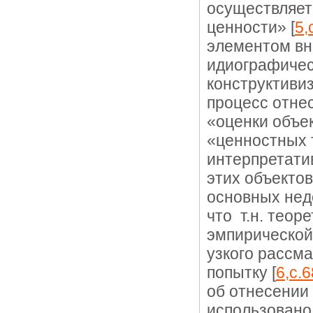
осуществляет
ценности» [
5,
элементом вн
идиографическ
конструктиви
процесс отнес
«оценки объе
«ценностных т
интерпретати
этих объектов
основных нед
что т.н. теор
эмпирической
узкого рассм
попытку [
6,c.
об отнесении
использовано