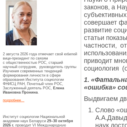
законов, а На
субъективных 
совершает фа
развитие соц
статьи показ
частности, о
использовани
2 августа 2026 года отмечает свой юбилей
вице-президент по связям
приводит мно
с общественностью РОС, старший
научный сотрудник, руководитель группы
социология (о
Изучения современных тенденций
формирования личности в сфере
1. «Фатальн
образования Института социологии
ФНИСЦ РАН, Почетный член РОС,
«ошибка» со
Заслуженный деятель РОС,
Елена
Ивановна Пронина
.
Выдвигаем дв
подробнее...
Слово «ош
А.А.Давыд
Институт социологии Национальной
академии наук Беларуси
29–30 октября
наук дост
2026 г.
проводит VI Международную