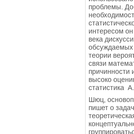
проблемы. Доб
необходимост
статистическо
интересом он 
века дискусс
обсуждаемых 
теории вероя
связи матема
причинности и
высоко оцени
статистика А
Шюц, основоп
пишет о задач
теоретическая
концептуальн
группировать