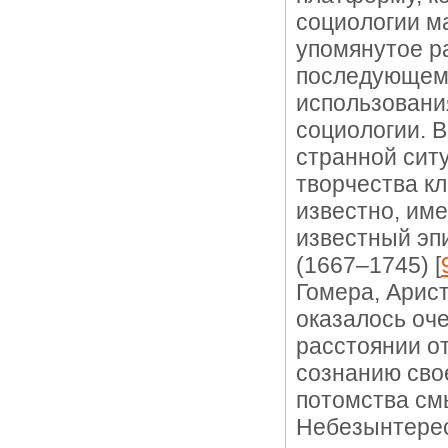
социологии м
упомянутое р
последующем
использовани
социологии. В
странной сит
творчества кл
известно, им
известный эп
(1667–1745) [
Гомера, Арист
оказалось оч
расстоянии от
сознанию сво
потомства см
Небезынтерес