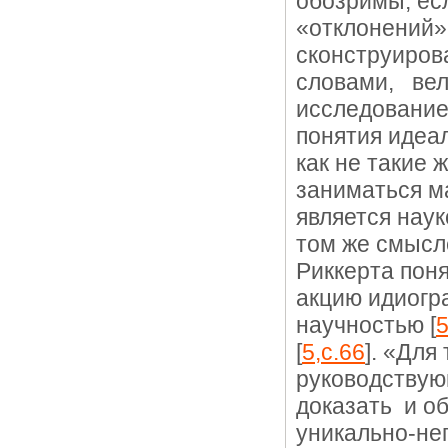
обозримы, есл
«отклонений»
сконструирова
словами, вел
исследование
понятия идеа
как не такие
заниматься м
является наук
том же смысл
Риккерта поня
акцию идиогр
научностью [
5
[
5,с.66
]. «Для
руководству
доказать и о
уникально-не