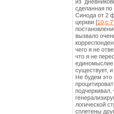
из дневниковы
сделанная по
Синода от 2 ф
церкви [
10,c.7
постановлени
вызвало очен
корреспондент
чего я не отв
что я не пере
единомыслие,
существует, и
Не будем это
процитироват
подчеркивал, 
генерализиру
логической ст
сплетены друг