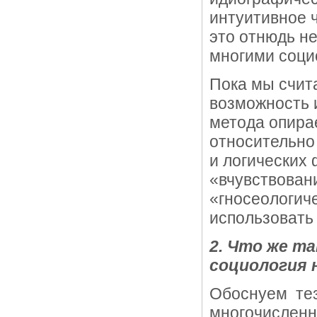
интуитивное ч
это отнюдь н
многими соци
Пока мы счит
возможность 
метода опира
относительно
и логических
«вчувствовани
«гносеологич
использовать
2. Что же т
социология 
Обоснуем тез
многочисленн