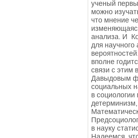
ученый первы
можно изучать
что мнение ч
изменяющаяся
анализа. И Ко
для научного 
вероятностей.
вполне годит
связи с этим
Давыдовым ф
социальных н
в социологии
детерминизм,
Математическ
Предсоциологи
в науку стати
Надеемся, что