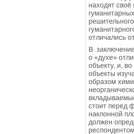
находят своё 
гуманитарных
решительного
гуманитарного
отличались о
В заключение
о «духе» отли
объекту, и, в
объекты изуч
образом хими
неорганическо
вкладываемые
стоит перед 
наклонной пл
должен опред
респондентом