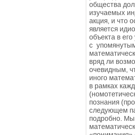
общества дол
изучаемых ин
акция, и что
является иди
объекта в его
с упомянутым
математическ
вряд ли возм
очевидным, ч
иного матема
в рамках каж
(номотетичес
познания (пр
следующем па
подробно. Мы
математическ
«понимания» 