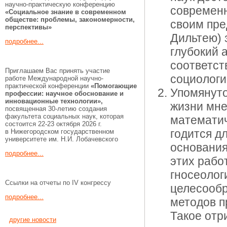
научно-практическую конференцию
современ
«Социальное знание в современном
обществе: проблемы, закономерности,
своим пре
перспективы»
Дильтею) 
подробнее...
глубокий 
соответст
Приглашаем Вас принять участие
социологи
работе Международной научно-
практической конференции
«Помогающие
Упомянут
профессии:
научное обоснование и
инновационные технологии»,
жизни мне
посвященная 30-летию создания
факультета социальных наук, которая
математич
состоится 22-23 октября 2026 г.
годится д
в Нижегородском государственном
университете им. Н.И. Лобачевского
основания
подробнее...
этих рабо
гносеолог
Ссылки на отчеты по IV конгрессу
целесообр
подробнее...
методов п
Такое отр
другие новости