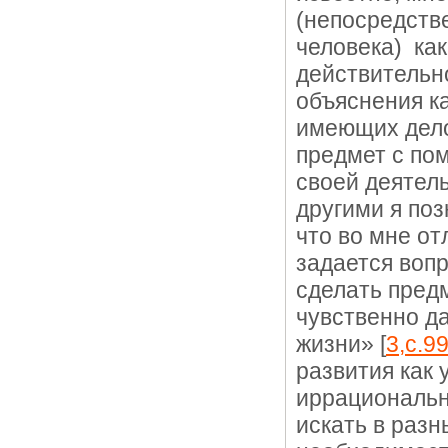
(непосредств
человека) как
действительн
объяснения к
имеющих дело
предмет с по
своей деятель
другими я поз
что во мне от
задается воп
сделать пред
чувственно д
жизни» [
3,с.9
развития как
иррациональ
искать в раз