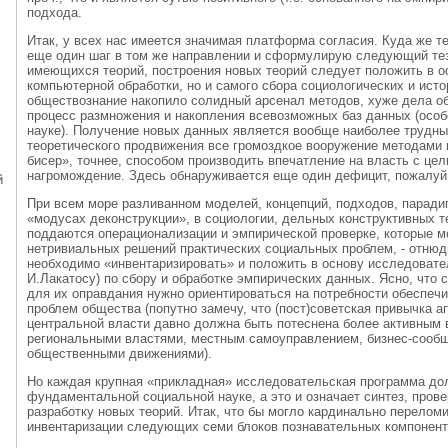
подхода.
Итак, у всех нас имеется значимая платформа согласия. Куда же 
еще один шаг в том же направлении и сформулирую следующий тез
имеющихся теорий, построения новых теорий следует положить в о
компьютерной обработки, но и самого сбора социологических и ист
обществознание накопило солидный арсенал методов, хуже дела об
процесс размножения и накопления всевозможных баз данных (особе
науке). Получение новых данных является вообще наиболее трудн
теоретического продвижения все громоздкое вооружение методами и
бисер», точнее, способом производить впечатление на власть с це
нагромождение. Здесь обнаруживается еще один дефицит, пожалуй
й
При всем море разливанном моделей, концепций, подходов, парадиг
«модусах деконструкции», в социологии, дельных конструктивных т
поддаются операционализации и эмпирической проверке, которые м
нетривиальных решений практических социальных проблем, - отнюд
необходимо «инвентаризировать» и положить в основу исследовател
И.Лакатосу) по сбору и обработке эмпирических данных. Ясно, что 
для их оправдания нужно ориентироваться на потребности обеспеч
проблем общества (попутно замечу, что (пост)советская привычка а
центральной власти давно должна быть потеснена более активным 
региональными властями, местным самоуправлением, бизнес-сообщ
общественными движениями).
Но каждая крупная «прикладная» исследовательская программа до
фундаментальной социальной науке, а это и означает синтез, пров
разработку новых теорий. Итак, что бы могло кардинально перелом
инвентаризации следующих семи блоков познавательных компонент