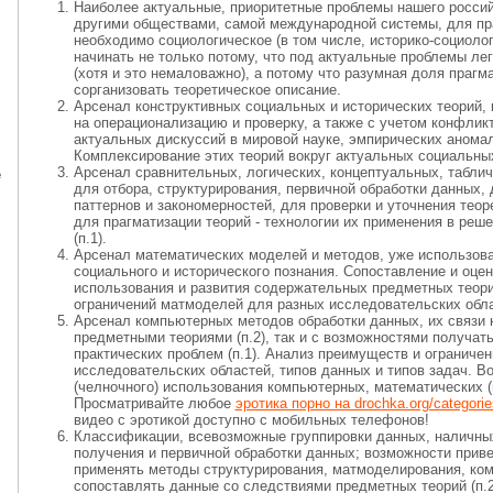
Наиболее актуальные, приоритетные проблемы нашего россий
другими обществами, самой международной системы, для пр
необходимо социологическое (в том числе, историко-социолог
начинать не только потому, что под актуальные проблемы ле
(хотя и это немаловажно), а потому что разумная доля праг
сорганизовать теоретическое описание.
Арсенал конструктивных социальных и исторических теорий, 
на операционализацию и проверку, а также с учетом конфли
актуальных дискуссий в мировой науке, эмпирических аномал
Комплексирование этих теорий вокруг актуальных социальных
Арсенал сравнительных, логических, концептуальных, табли
е
для отбора, структурирования, первичной обработки данных,
паттернов и закономерностей, для проверки и уточнения теоре
для прагматизации теорий - технологии их применения в реш
(п.1).
Арсенал математических моделей и методов, уже использов
социального и исторического познания. Сопоставление и оце
использования и развития содержательных предметных теорий
ограничений матмоделей для разных исследовательских обла
Арсенал компьютерных методов обработки данных, их связи к
предметными теориями (п.2), так и с возможностями получат
практических проблем (п.1). Анализ преимуществ и ограниче
исследовательских областей, типов данных и типов задач. В
(челночного) использования компьютерных, математических (п
Просматривайте любое
эротика порно на drochka.org/categorie
видео с эротикой доступно с мобильных телефонов!
Классификации, всевозможные группировки данных, наличных
получения и первичной обработки данных; возможности прив
применять методы структурирования, матмоделирования, комп
сопоставлять данные со следствиями предметных теорий (п.2