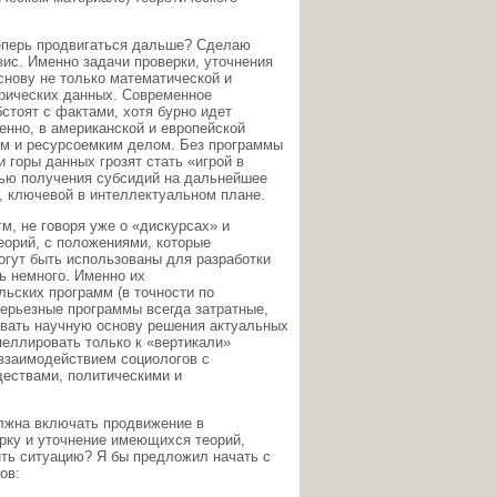
теперь продвигаться дальше? Сделаю
ис. Именно задачи проверки, уточнения
снову не только математической и
орических данных. Современное
стоят с фактами, хотя бурно идет
нно, в американской и европейской
ым и ресурсоемким делом. Без программы
 горы данных грозят стать «игрой в
лью получения субсидий на дальнейшее
, ключевой в интеллектуальном плане.
м, не говоря уже о «дискурсах» и
еорий, с положениями, которые
огут быть использованы для разработки
ь немного. Именно их
ьских программ (в точности по
серьезные программы всегда затратные,
ивать научную основу решения актуальных
пеллировать только к «вертикали»
взаимодействием социологов с
ествами, политическими и
лжна включать продвижение в
ерку и уточнение имеющихся теорий,
ить ситуацию? Я бы предложил начать с
ов: