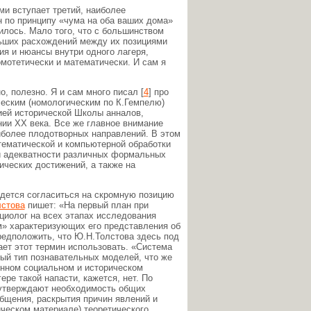
ми вступает третий, наиболее
 по принципу «чума на оба ваших дома»
чилось. Мало того, что с большинством
ольших расхождений между их позициями
я и нюансы внутри одного лагеря,
мотетически и математически. И сам я
, полезно. Я и сам много писал [
4
] про
ческим (номологическим по К.Гемпелю)
ией исторической Школы анналов,
ии XX века. Все же главное внимание
иболее плодотворных направлений. В этом
ематической и компьютерной обработки
и адекватности различных формальных
ических достижений, а также на
ридется согласиться на скромную позицию
стова
пишет: «На первый план при
циолог на всех этапах исследования
» характеризующих его представления об
редположить, что Ю.Н.Толстова здесь под
ет этот термин использовать. «Система
ый тип познавательных моделей, что же
нном социальном и историческом
ере такой напасти, кажется, нет. По
 утверждают необходимость общих
бщения, раскрытия причин явлений и
рическом материале) теоретического