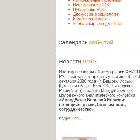
Региональные отделения
Исследования РОС
Публикации РОС
Дискуссия о социологии
Кодекс социолога
Учеба и карьера для Вас
событий
Календарь
:
РОС
Новости
:
Институт социальной демографии ФНИС
РАН приглашает принять участие с 9 по13
сентября 2026 года (г. Бишкек, Иссык-
Кульская обл., c. Кара-Ой, Кыргызская
Республика) в работе Международного
молодёжного аналитического конгресса
«
Молодёжь в Большой Евразии:
потенциал, риски, безопасность,
сотрудничество
».
подробнее...