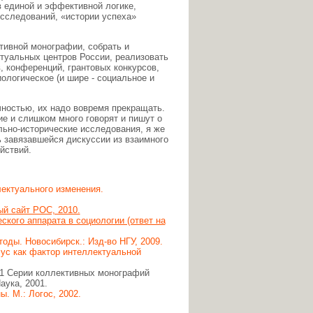
в единой и эффективной логике,
исследований, «истории успеха»
ктивной монографии, собрать и
туальных центров России, реализовать
, конференций, грантовых конкурсов,
иологическое (и шире - социальное и
ностью, их надо вовремя прекращать.
ие и слишком много говорят и пишут о
льно-исторические исследования, я же
 завязавшейся дискуссии из взаимного
йствий.
ектуального изменения.
й сайт РОС, 2010.
кого аппарата в социологии (ответ на
оды. Новосибирск.: Изд-во НГУ, 2009.
сус как фактор интеллектуальной
 1 Серии коллективных монографий
аука, 2001.
. М.: Логос, 2002.