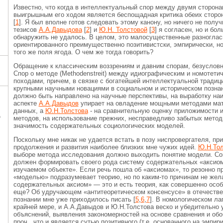
Известно, что когда в интеллектуальный спор между двумя сторона
выигрышным его ходом является беспощадная критика обеих сторон
[
1
]. Я был вполне готов следовать этому канону, но ничего не полу
тезисов
А.А.Давыдова
[
2
] и
Ю.Н. Толстовой
[
3
] я согласен, но и б
обнаружить не удалось. В целом, это малосущественные разногласи
ориентированного преимущественно позитивистски, эмпирически, но
того же поля ягода. О чем же тогда говорить?
Обращение к классическим воззрениям и давним спорам, безусловно
Спор о методе (Methodenstreit) между идиографическим и номотети
походами, причем, в связке с богатейшей интеллектуальной традиц
крупными научными новациями в социальном и историческом познан
должно быть направлено на научные перспективы, на выработку на
аспекте
А.А.Давыдов
упирает на овладение мощными методами мат
данных, а
Ю.Н.Толстова
- на сравнительную оценку приложимости 
Ц
методов, на использование прежних, несправедливо забытых метод
значимость содержательных социологических моделей.
Поскольку мне никак не удается встать в позу ниспровергателя, п
продолжения и развития наиболее близких мне чужих идей.
Ю.Н.Тол
выборе метода исследования должно выходить понятие модели. Со
должен формировать своего рода систему содержательных «аксиом
изучаемом объекте». Если речь пошла об «аксиомах», то резонно п
«моделью» подразумевает теорию, но по каким-то причинам не жела
содержательных аксиом» — это и есть теория, как совершенно особ
еще? Об удручающем «антитеоретическом консенсусе» в отечестве
познании мне уже приходилось писать [
5
,
6
,
7
]. В номологическом лаг
крайней мере, и А.А.Давыдов и Ю.Н.Толстова веско и убедительно
объяснений, выявления закономерностей на основе сравнения и обо
проч., что и является сутью позитивного (т.е. основанного на эмпи