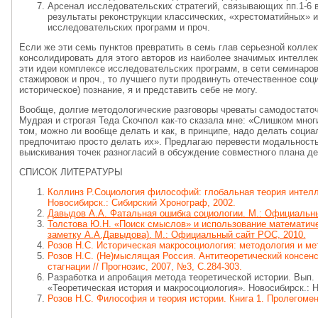
Арсенал исследовательских стратегий, связывающих пп.1-6 
результаты реконструкции классических, «хрестоматийных» 
исследовательских программ и проч.
Если же эти семь пунктов превратить в семь глав серьезной колле
консолидировать для этого авторов из наиболее значимых интеллек
эти идеи комплексе исследовательских программ, в сети семинаров
стажировок и проч., то лучшего пути продвинуть отечественное соц
историческое) познание, я и представить себе не могу.
Вообще, долгие методологические разговоры чреваты самодостаточ
Мудрая и строгая Теда Скочпол как-то сказала мне: «Слишком мног
том, можно ли вообще делать и как, в принципе, надо делать социа
предпочитаю просто делать их». Предлагаю перевести модальность
выискивания точек разногласий в обсуждение совместного плана де
СПИСОК ЛИТЕРАТУРЫ
Коллинз Р.Социология философий: глобальная теория интелл
Новосибирск.: Сибирский Хронограф, 2002.
Давыдов А.А. Фатальная ошибка социологии. М.: Официальны
Толстова Ю.Н. «Поиск смыслов» и использование математичес
заметку А.А.Давыдова). М.: Официальный сайт РОС, 2010.
Розов Н.С. Историческая макросоциология: методология и мет
Розов Н.С. (Не)мыслящая Россия. Антитеоретический консен
стагнации // Прогнозис, 2007, №3, С.284-303.
Разработка и апробация метода теоретической истории. Вып.
«Теоретическая история и макросоциология». Новосибирск.: Н
Розов Н.С. Философия и теория истории. Книга 1. Пролегомены