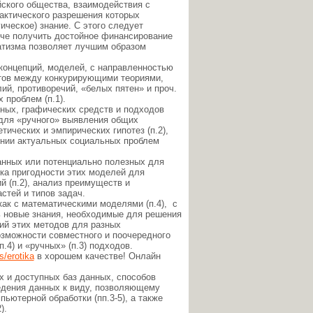
ского общества, взаимодействия с
актического разрешения которых
ическое) знание. С этого следует
гче получить достойное финансирование
матизма позволяет лучшим образом
концепций, моделей, с направленностью
ктов между конкурирующими теориями,
ий, противоречий, «белых пятен» и проч.
 проблем (п.1).
чных, графических средств и подходов
 для «ручного» выявления общих
тических и эмпирических гипотез (п.2),
ении актуальных социальных проблем
анных или потенциально полезных для
нка пригодности этих моделей для
 (п.2), анализ преимуществ и
стей и типов задач.
ак с математическими моделями (п.4), с
ь новые знания, необходимые для решения
ний этих методов для разных
озможности совместного и поочередного
.4) и «ручных» (п.3) подходов.
s/erotika
в хорошем качестве! Онлайн
 и доступных баз данных, способов
едения данных к виду, позволяющему
ьютерной обработки (пп.3-5), а также
).