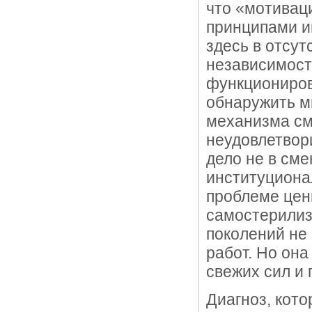
что «мотивац
принципами и
здесь в отсут
независимости
функциониров
обнаружить м
механизма сме
неудовлетвор
дело не в сме
институционал
проблеме цен
самостерилиз
поколений не
работ. Но она
свежих сил и 
Диагноз, кот