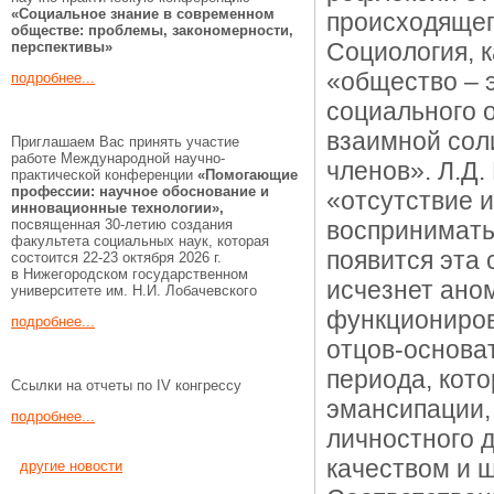
«Социальное знание в современном
происходящего
обществе: проблемы, закономерности,
Социология, к
перспективы»
«общество – э
подробнее...
социального 
взаимной сол
Приглашаем Вас принять участие
работе Международной научно-
членов». Л.Д.
практической конференции
«Помогающие
профессии:
научное обоснование и
«отсутствие 
инновационные технологии»,
посвященная 30-летию создания
воспринимать 
факультета социальных наук, которая
появится эта 
состоится 22-23 октября 2026 г.
в Нижегородском государственном
исчезнет аном
университете им. Н.И. Лобачевского
функциониров
подробнее...
отцов-основа
периода, кот
Ссылки на отчеты по IV конгрессу
эмансипации,
подробнее...
личностного 
качеством и 
другие новости