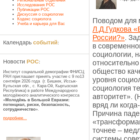
Региональные отделения
Исследования РОС
Публикации РОС
Дискуссия о социологии
Кодекс социолога
Поводом для 
Учеба и карьера для Вас
Л.Д.Гудкова «
России?»
. За
событий
Календарь
:
в современно
социологии, 
РОС
Новости
:
относительно
общество кач
Институт социальной демографии ФНИСЦ
РАН приглашает принять участие с 9 по13
уровня социо
сентября 2026 года (г. Бишкек, Иссык-
Кульская обл., c. Кара-Ой, Кыргызская
социология те
Республика) в работе Международного
авторитет». (
молодёжного аналитического конгресса
«
Молодёжь в Большой Евразии:
вряд ли когда
потенциал, риски, безопасность,
сотрудничество
».
Причина паде
подробнее...
«трансформац
точнее – мед
системы сове