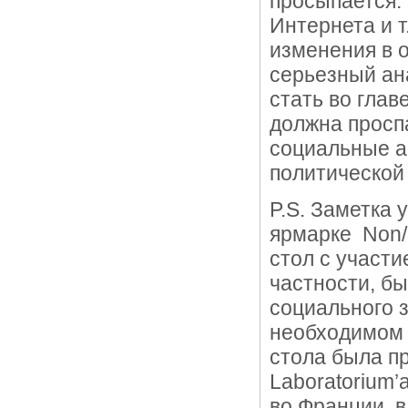
просыпается. 
Интернета и т
изменения в о
серьезный ан
стать во глав
должна просп
социальные а
политическо
P.S. Заметка 
ярмарке Non/F
стол с участи
частности, б
социального з
необходимом у
стола была п
Laboratorium’
во Франции, в