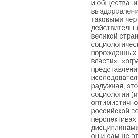
и общества, и
выздоровление
таковыми чер
действительн
великой стран
социологичес
порожденных 
власти», «ог
представлений
исследовател
радужная, это
социологии (и
оптимистично,
российской со
перспективах
дисциплинами,
он и сам не о