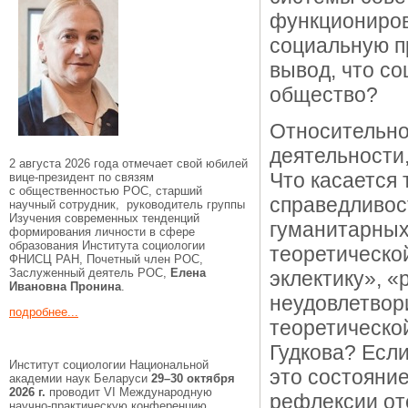
функциониров
социальную п
вывод, что со
общество?
Относительно
деятельности,
2 августа 2026 года отмечает свой юбилей
Что касается 
вице-президент по связям
с общественностью РОС, старший
справедливост
научный сотрудник, руководитель группы
Изучения современных тенденций
гуманитарных 
формирования личности в сфере
образования Института социологии
теоретическо
ФНИСЦ РАН, Почетный член РОС,
Заслуженный деятель РОС,
Елена
эклектику», «
Ивановна Пронина
.
неудовлетвор
подробнее...
теоретической
Гудкова? Если
Институт социологии Национальной
это состояние
академии наук Беларуси
29–30 октября
2026 г.
проводит VI Международную
рефлексии от
научно-практическую конференцию