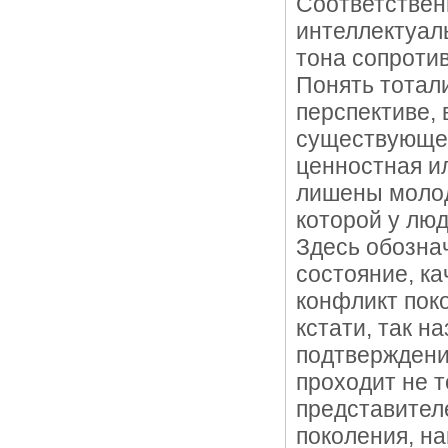
Соответствен
интеллектуал
тона сопроти
Понять тотал
перспективе,
существующее
ценностная и
лишены молод
которой у люд
Здесь обозна
состояние, ка
конфликт поко
кстати, так н
подтверждени
проходит не т
представител
поколения, н