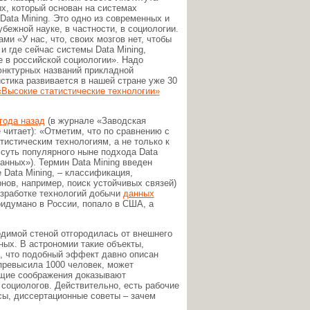
х, который основан на системах
Data Mining. Это одно из современных и
бежной науке, в частности, в социологии.
и «У нас, что, своих мозгов нет, чтобы
и где сейчас системы Data Mining,
е в российской социологии». Надо
юнктурных названий прикладной
стика развивается в нашей стране уже 30
«Высокие статистические технологии»
года назад
(в журнале «Заводская
 читает): «Отметим, что по сравнению с
тистическим технологиям, а не только к
суть популярного ныне подхода Data
анных»). Термин Data Mining введен
 Data Mining, – классификация,
нов, например, поиск устойчивых связей)
азработке технологий добычи
данных
ридумано в России, попало в США, а
одимой стеной отгородилась от внешнего
ных. В астрономии такие объекты,
, что подобный эффект давно описан
 превысила 1000 человек, может
ущие соображения доказывают
социологов. Действительно, есть рабочие
сы, диссертационные советы – зачем