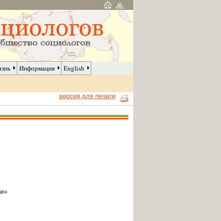
изнь
Информация
English
версия для печати
и»