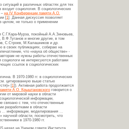
 ситуаций в различных областях для тех
ов входит социология. В социологических
д –
на IV Конференции памяти А.О.
ии [
1
]. Данная дискуссия позволяет
в целом, не только о применении
 С.Г.Кара-Мурза, покойный А.А.Зиновьев,
 В.Ф.Туганов и многие другие, в том
в, С.Строев, М.Калашников и др.
ю в своих публикациях, собираю на
печатление, что «наука об обществе» -
 авторам не нужны работы отечественных
и социологи не интересуются работами
вующих ссылок в социологических
ична. В 1970-1980 гг. в социологических
(см. цитированную выше статью
стя)» [
1
]). Активная работа продолжается
амяти А.О. Крыштановского
говорится о
гии от мировой науки в области
 социологической информации,
е связано с тем, что отечественные
и разработками в области
за … информации, моделирования …
» научной области, посмотреть, что
ственники в 1970-1980 гг.
 15 назад на Ученом совете Института