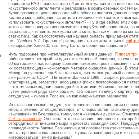
социологии РАН я рассказывал об интеллектуальном анализе данны
искусственного интеллекта и реализован в компьютерных системах 
бурно развивающихся направлений в области анализа данных в зару
Коллеги мое сообщение встретили гомерическим хохотом и возгласам
использовать искусственный интеллект?» Ну и где сейчас эти люди 
которые очень широко используются в зарубежной социологии, но н
разъяснить, что «интеллектуальный анализ данных» - одно из конъ
статистики. Как самостоятельная научная область прикладная стати
лет. Учебник А.И. Орлова «Прикладная статистика» только с
сайта 
скопировали более 33 тыс. лиц. Есть ли среди них социологи?
Чуть подробнее про интеллектуальный анализ данных. Я
писал три 
й
лаборатория», который ни один отечественный социолог, конечно, не
80-ми годами к настоящему времени наметился рост внимания к ста
их составляющим – конкретным методам обработки данных. В этом 
Mining (на русском - «добыча данных», «интеллектуальный анализ д
эмигрантом из СССР Г.Пятецким-Шапиро в 1989 г. Задачи, решаемые
кластеризация, регрессия, ассоциация (поиск повторяющихся паттер
– это типичные задачи прикладной статистики. Новизна состоит в р
путем решения ряда таких задач». Наблюдаем типичную картину: п
оттуда уже – снова в Россию, но как американская разработка.
Из сказанного выше следует, что отечественная социология непрох
мира, а именно, от обществоведов, от специалистов по анализу дан
«выпавшие» из Вселенной, именуются «черными дырами». Отметим
С.Н.Паркинсоном
. Он писал, что организация, численность которой
отгородиться от внешнего мира и работать сама для себя. Предыд
справедливость Закона Паркинсона для сообщества отечественных 
места, профессиональные союзы, журналы, конференции и конгрес
интересоваться чем-то внешним?