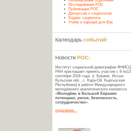
Региональные отделения
Исследования РОС
Публикации РОС
Дискуссия о социологии
Кодекс социолога
Учеба и карьера для Вас
событий
Календарь
:
РОС
Новости
:
Институт социальной демографии ФНИС
РАН приглашает принять участие с 9 по13
сентября 2026 года (г. Бишкек, Иссык-
Кульская обл., c. Кара-Ой, Кыргызская
Республика) в работе Международного
молодёжного аналитического конгресса
«
Молодёжь в Большой Евразии:
потенциал, риски, безопасность,
сотрудничество
».
подробнее...