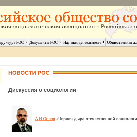
труктура РОС
Документы РОС
Научная деятельность
Общественная ж
НОВОСТИ РОС
Дискуссия о социологии
А.И.Орлов
«Черная дыра отечественной социологи