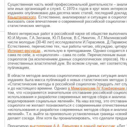
Существенная часть моей профессиональной деятельности – анализ
или иных организаций и служб. С 1970-х годов в круг моих интерес
изданиях опубликовано два десятка моих статей, последний докла
Крыштановского
. Естественно, анализировал и ситуацию в социолог
высказать свое впечатление о современной российской социологии 
статистических методов.
Много интересных работ в российской науке об обществе выполнили
Ю.И.Мухин, Г.А.Зюганов, Ю.П.Белов, В.С.Никитин, Л.Г.Малиновский,
числе молодые (30-40 лет) исследователи И.Герасимов, Д.Парамоно
Естественно, перечисляю тех, чьи работы читаю, обсуждаю, цитиру
Интернет-ресурсах
, использую в преподавании. Однако создается в
сама по себе, а «социология» - сама по себе. Перечисленным выше
социологов (за исключением данных социологических опросов). Но 
отечественных властителей дум. Во всяком случае, нет соответст
Ц
публикациях.
В области методов анализа социологических данных ситуация аналог
изданиях была масса публикаций о новых статистических методах 
«Статистические методы в российской социологии (тридцать лет спу
и до настоящего времени. Однако
в Меморандуме IV Конференции п
том, что «сохраняется значительное отставание российской социоло
использования и разработки современных методов сбора и анализа
моделирования социальных явлений». На наш взгляд, это отставани
социологи не желают познакомиться с современными отечественным
«использования и разработки современных методов сбора и анали
явлений». Т.е. выйти за произвольно установленные границы «своей
делают соседи. Или хотя бы проанализировать, что сделали предше
Процитирую
выступление А.А. Давыдова в данной дискуссии
: «Лет