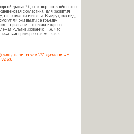
черной дыры»? До тех пор, пока общество
дневековая схоластика, для развития
у, но схоласты исчезли. Вымрут, как вид,
смогут ли они выйти за границу
нет – признаем, что гуманитарное
лежат культивированию. Т.е. что
носиться примерно так же, как к
тридцать лет спустя)//Социология 4М:
.32-53.