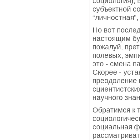
социология), 
субъектной со
“личностная”,
Но вот после
настоящим бум
пожалуй, пре
полевых, эмп
это - смена п
Скорее - уста
преодоление 
сциентистских
научного знан
Обратимся к 
социологичес
социальная ф
рассматривать