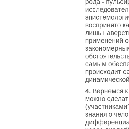
рода - пульс
исследовател
эпистемологи
воспринято ка
лишь наверст
применений од
закономерным
обстоятельст
самым обеспе
происходит с
динамической
4.
Вернемся к 
можно сделат
(участниками
знания о чело
дифференциац