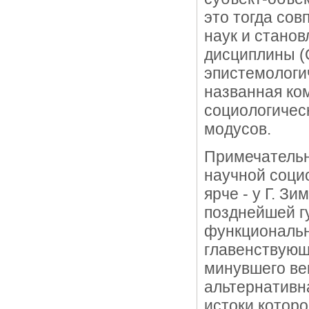
это тогда со
наук и стано
дисциплины (О
эпистемологич
названная ко
социологическ
модусов.
Примечательно
научной социо
ярче - у Г. З
позднейшей г
функциональн
главенствующ
минувшего ве
альтернативн
истоки которо