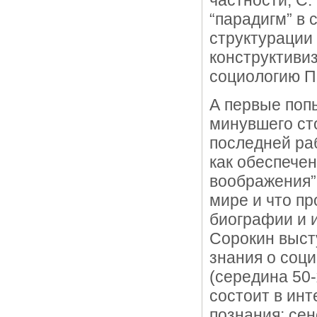
частности, С.
“парадигм” в
структурации 
конструктивиз
социологию П
А первые попы
минувшего сто
последней ра
как обеспечен
воображения”!
мире и что пр
биографии и и
Сорокин выст
знания о соц
(середина 50-
состоит в инт
познания: се