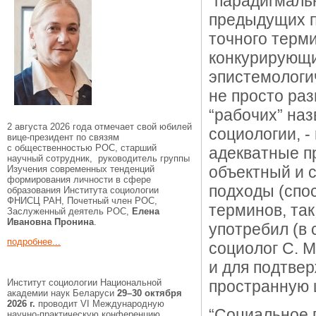
“парадигмальн
предыдущих п
точного терм
конкурирующи
эпистемологич
не просто раз
“рабочих” наз
2 августа 2026 года отмечает свой юбилей
социологии, -
вице-президент по связям
с общественностью РОС, старший
адекватные п
научный сотрудник, руководитель группы
объектный и 
Изучения современных тенденций
формирования личности в сфере
подходы (спос
образования Института социологии
ФНИСЦ РАН, Почетный член РОС,
терминов, так
Заслуженный деятель РОС,
Елена
Ивановна Пронина
.
употребил (в 
подробнее...
социолог С. М
и для подтвер
Институт социологии Национальной
пространную ц
академии наук Беларуси
29–30 октября
2026 г.
проводит VI Международную
“Социальное 
научно-практическую конференцию