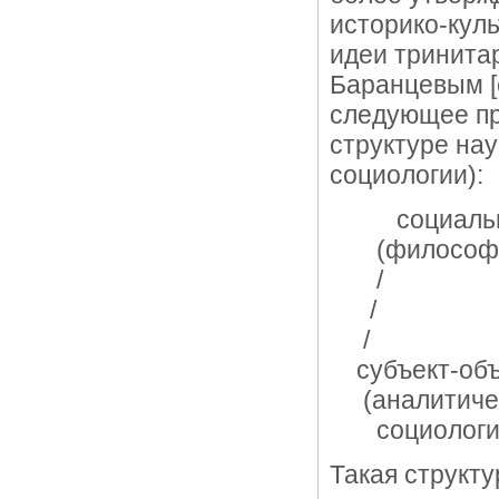
историко-кул
идеи тринитар
Баранцевым [
следующее пр
структуре нау
социологии):
социальна
(философск
/
/
/
субъект-объ
(аналитичес
социология -
Такая структ