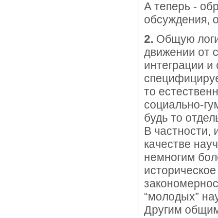
А теперь - об
обсуждения, 
2.
Общую логик
движении от 
интеграции и 
специфицирует
то естествен
социально-гу
будь то отде
В частности, 
качестве нау
немногим боле
историческое
закономернос
“молодых” нау
Другим общим 