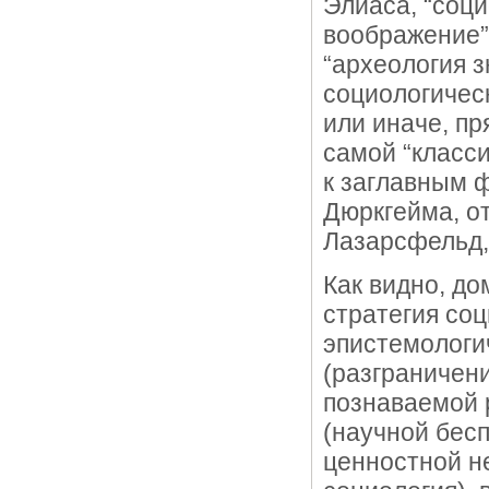
Элиаса, “соци
воображение” 
“археология з
социологичес
или иначе, пр
самой “класси
к заглавным 
Дюркгейма, от
Лазарсфельд, 
Как видно, д
стратегия со
эпистемологи
(разграничени
познаваемой 
(научной бес
ценностной н