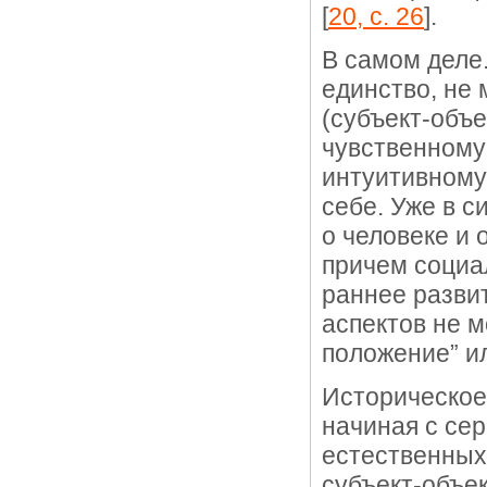
[
20, с. 26
].
В самом деле.
единство, не
(субъект-объе
чувственному 
интуитивному
себе. Уже в с
о человеке и 
причем социа
раннее развит
аспектов не 
положение” и
Историческое
начиная с се
естественных
субъект-объек