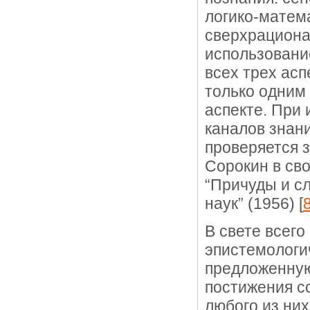
логико-матем
сверхрациона
использование
всех трех асп
только одним
аспекте. При
каналов знани
проверяется з
Сорокин в сво
“Причуды и с
наук” (1956) [
8
В свете всего
эпистемологи
предложенную
постижения со
любого из ни