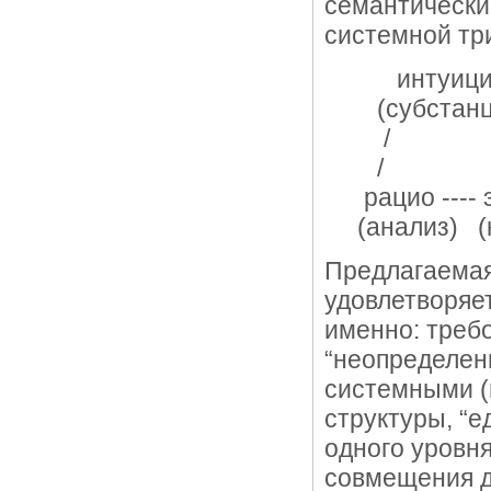
семантически
системной тр
интуици
(субстанц
/ 
/ 
рацио ---- 
(анализ) (к
Предлагаемая
удовлетворяе
именно: треб
“неопределенн
системными (
структуры, “
одного уровн
совмещения д