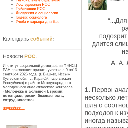
Региональные отделения
Исследования РОС
Публикации РОС
Дискуссия о социологии
Кодекс социолога
“...Дл
Учеба и карьера для Вас
ра
подозрит
событий
Календарь
:
длится сли
н
РОС
Новости
:
А. А.
Институт социальной демографии ФНИСЦ
РАН приглашает принять участие с 9 по13
сентября 2026 года (г. Бишкек, Иссык-
Кульская обл., c. Кара-Ой, Кыргызская
Республика) в работе Международного
молодёжного аналитического конгресса
1.
Первоначал
«
Молодёжь в Большой Евразии:
потенциал, риски, безопасность,
несколько лет
сотрудничество
».
шла о соотно
подробнее...
подходов к и
иногда называ