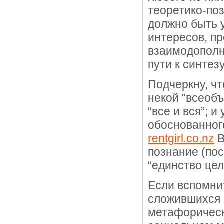
теоретико-по
должно быть 
интересов, п
взаимодополн
пути к синтезу
Подчеркну, чт
некой “всеоб
“все и вся”; и
обоснованног
rentgirl.co.nz
В
познание (пос
“единство цел
Если вспомни
сложившихся 
метафорически