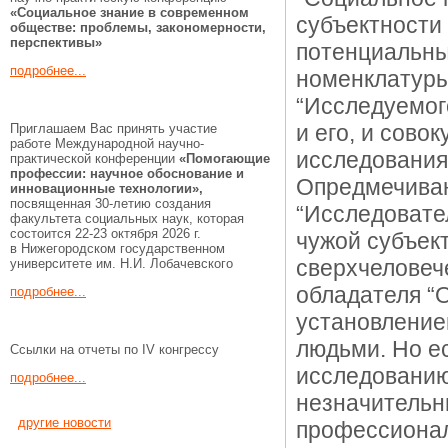
«Социальное знание в современном
субъектности 
обществе: проблемы, закономерности,
перспективы»
потенциальны
подробнее...
номенклатуры 
“Исследуемог
и его, и сово
Приглашаем Вас принять участие
работе Международной научно-
исследования
практической конференции
«Помогающие
профессии:
научное обоснование и
Опредмечиван
инновационные технологии»,
посвященная 30-летию создания
“Исследовател
факультета социальных наук, которая
состоится 22-23 октября 2026 г.
чужой субъек
в Нижегородском государственном
сверхчеловече
университете им. Н.И. Лобачевского
обладателя “О
подробнее...
установление
людьми. Но е
Ссылки на отчеты по IV конгрессу
исследованию
подробнее...
незначительн
другие новости
профессионал