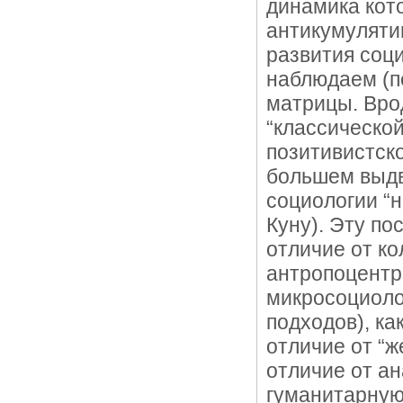
динамика кот
антикумуляти
развития соци
наблюдаем (п
матрицы. Вро
“классическо
позитивистско
большем выдв
социологии “н
Куну). Эту по
отличие от ко
антропоцентри
микросоциоло
подходов), ка
отличие от “ж
отличие от ан
гуманитарную