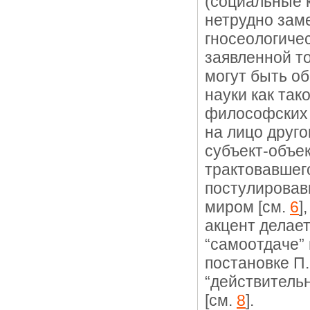
(социальные 
нетрудно зам
гносеологиче
заявленной то
могут быть о
науки как так
философских 
на лицо друго
субъект-объек
трактовавшего
постулировав
миром [см.
6
]
акцент делает
“самоотдаче” 
постановке П.
“действитель
[см.
8
].