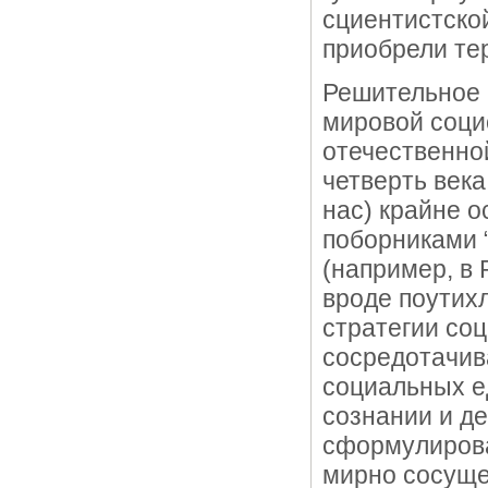
сциентистско
приобрели те
Решительное 
мировой социо
отечественно
четверть века
нас) крайне 
поборниками 
(например, в 
вроде поутихл
стратегии со
сосредотачив
социальных е
сознании и де
сформулирова
мирно сосуще