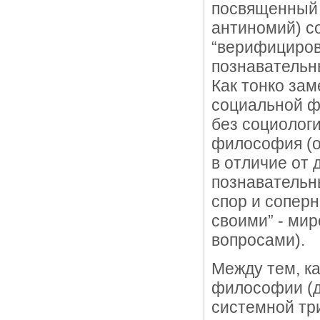
посвященный 
антиномий) с
“верифициров
познавательн
Как тонко за
социальной ф
без социологи
философия (о
в отличие от 
познавательны
спор и сопер
своими” - ми
вопросами).
Между тем, к
философии (до
системной три