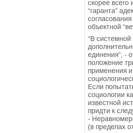
скорее всего 
“гаранта” аде
согласования 
объектной “ве
“В системной
дополнительно
единения”, - о
положение тр
применения и
социологическ
Если попытат
социологии ка
известной ис
придти к сле
- Неравномер
(в пределах о