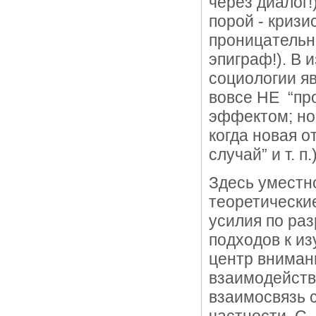
через диалог!
порой - кризи
проницательн
эпиграф!). В
социологии я
вовсе НЕ “пр
эффектом; но
когда новая о
случай” и т. п.)
Здесь уместн
теоретически
усилия по ра
подходов к из
центр вниман
взаимодейств
взаимосвязь 