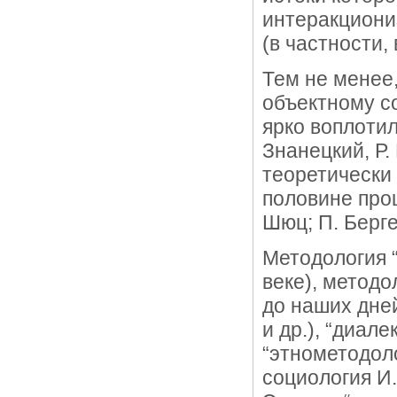
интеракциони
(в частности,
Тем не менее,
объектному с
ярко воплотил
Знанецкий, Р. 
теоретически
половине прош
Шюц; П. Берге
Методология “
веке), методо
до наших дней
и др.), “диал
“этнометодоло
социология И.