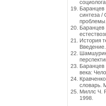
социолога
Баранцев 
синтеза /
проблемы.
Баранцев 
естествоз
История т
Введение.
Шамшурин 
перспекти
Баранцев 
века: Чел
Кравченко
словарь. М
Миллс Ч. 
1998.