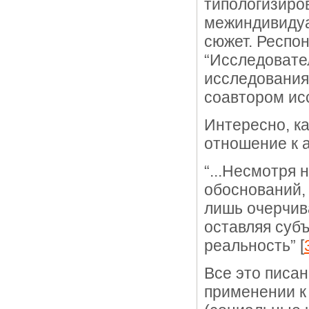
типологизиро
межиндивидуа
сюжет. Респо
“Исследовате
исследования
соавтором исс
Интересно, к
отношение к 
“...Несмотря
обоснований,
лишь очерчива
оставляя суб
реальность” [
Все это писан
применении к