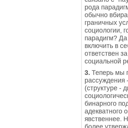
рода парадиг
обычно вбирае
граничных ус
социологии, г
парадигм? Да 
включить в се
ответствен за
социальной р
3.
Теперь мы 
рассуждения 
(структуре - 
социологичес
бинарного подх
адекватного 
явственнее. 
более утверж