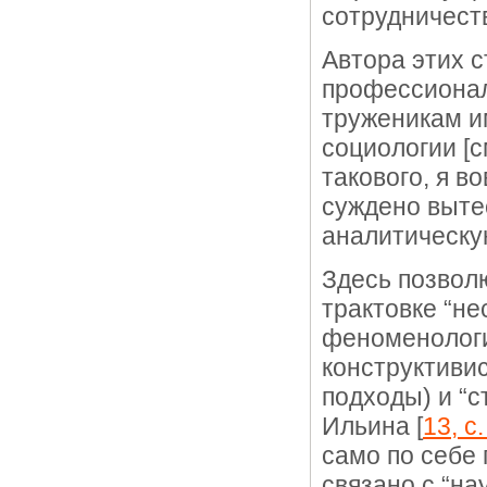
сотрудничест
Автора этих с
профессионал
труженикам и
социологии [с
такового, я в
суждено выте
аналитическую
Здесь позвол
трактовке “н
феноменологи
конструктиви
подходы) и “с
Ильина [
13, с.
само по себе 
связано с “н