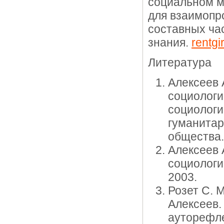
социальном м
для взаимопр
составных час
знания.
rentgi
Литература
Алексеев А
социологи
социологи
гуманитар
общества. 
Алексеев 
социологи
2003.
Розет С. М
Алексеев.
ауторефлек