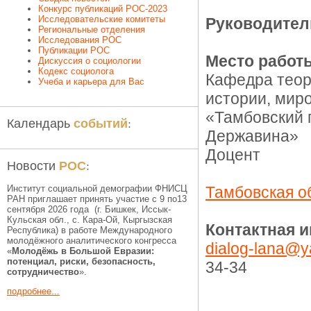
Конкурс публикаций РОС-2023
Исследовательские комитеты
Руководител
Региональные отделения
Исследования РОС
Публикации РОС
Место работ
Дискуссия о социологии
Кодекс социолога
Кафедра теор
Учеба и карьера для Вас
истории, мир
«Тамбовский 
событий
Календарь
:
Державина»
Доцент
РОС
Новости
:
Институт социальной демографии ФНИСЦ
Тамбовская о
РАН приглашает принять участие с 9 по13
сентября 2026 года (г. Бишкек, Иссык-
Кульская обл., c. Кара-Ой, Кыргызская
Контактная 
Республика) в работе Международного
молодёжного аналитического конгресса
dialog-lana@y
«
Молодёжь в Большой Евразии:
потенциал, риски, безопасность,
34-34
сотрудничество
».
подробнее...