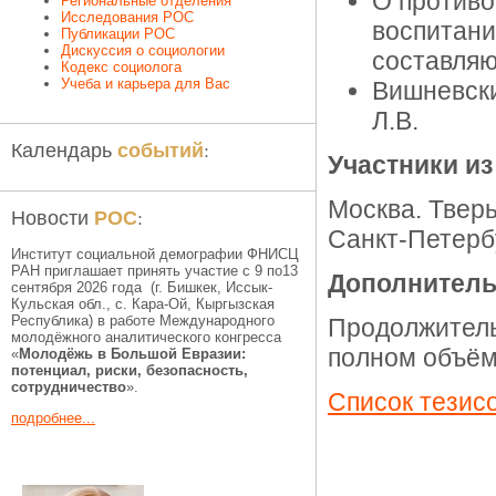
О противо
Региональные отделения
Исследования РОС
воспитани
Публикации РОС
Дискуссия о социологии
составляю
Кодекс социолога
Учеба и карьера для Вас
Вишневски
Л.В.
событий
Календарь
:
Участники из
Москва. Тверь
РОС
Новости
:
Санкт-Петерб
Институт социальной демографии ФНИСЦ
РАН приглашает принять участие с 9 по13
Дополнитель
сентября 2026 года (г. Бишкек, Иссык-
Кульская обл., c. Кара-Ой, Кыргызская
Республика) в работе Международного
Продолжитель
молодёжного аналитического конгресса
полном объём
«
Молодёжь в Большой Евразии:
потенциал, риски, безопасность,
сотрудничество
».
Список тезис
подробнее...