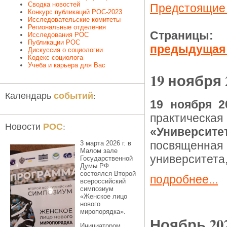
Сводка новостей
Предстоящие
Конкурс публикаций РОС-2023
Исследовательские комитеты
Региональные отделения
Страницы:
Исследования РОС
Публикации РОС
предыдуща
Дискуссия о социологии
Кодекс социолога
Учеба и карьера для Вас
19 ноября 
событий
Календарь
:
19 ноября 2
практическ
РОС
Новости
:
«Универси
посвященная 
3 марта 2026 г. в
Малом зале
университета,
Государственной
Думы РФ
состоялся Второй
подробнее...
всероссийский
симпозиум
«Женское лицо
нового
миропорядка».
Ноябрь 20
Инициатором