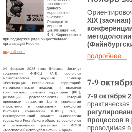
проведения
данного
Ориентирово
мероприятия
выступил
XIX
(заочная)
Университет
мировых
конференции
цивилизаций им.
В.В. Жириновского
методологии
при поддержке ряда общественных
(Файнбургски
организаций России.
подробнее...
подробнее...
24 февраля 2026 года (Москва, Институт
социологии ФНИСЦ РАН) состоялся
7-9 октябр
межотраслевой научный семинар
«Регенерация исторических территорий:
методологические подходы и практики
комплексного развития территорий (КРТ),
7-9 октября 
реновации, редевелопмента», который
проводили совместно
Центр социологии
практическая
управления и социальных технологий
регулирован
Института социологии ФНИСЦ РАН,
Исследовательский комитет «Социологии
процессов в
городского Российского общества социологов
и регионального развития» и ФОНД
проводимая в
«Московский центр урбанистики «Город».