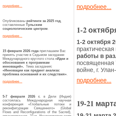
подробнее...
подробнее...
Опубликованы
рейтинги за 2025 год
,
составленные
Тульским
1-2 октябр
социологическим центром
.
подробнее...
1-2 октября 
практическая
15 февраля 2026 года
приглашаем Вас
работы в ра
принять участие в Седьмом заседании
Международного круглого стола
«Идеи и
посвященная 
обоснования к программам
инноваций».
Тема заседания
:
войне, г. Улан
«Инновации как предмет анализа:
проблема оснований и их следствия»
.
подробнее...
подробнее...
5-7 февраля 2026 г.
в Дели (Индия)
19-21 март
состоялась Международная научная
конференция «Глобальные потоки и
реконфигурации Священного» (Global
Flows and Reconfigurations of the Sacred),
19-21 марта 
организованная 22-м Исследовательским