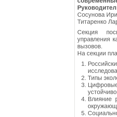
современные
Руководител
Сосунова Ирин
Титаренко Лар
Секция пос
управления к
вызовов.
На секции пла
Российски
исследов
Типы экол
Цифровые
устойчиво
Влияние 
окружающ
Социальн