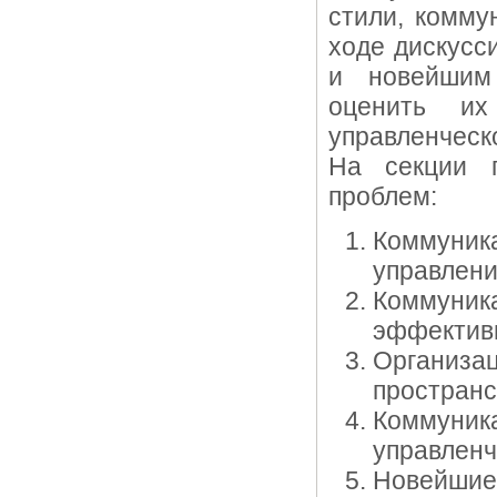
стили, комму
ходе дискусс
и новейшим 
оценить их
управленческ
На секции п
проблем:
Коммун
управлени
Коммуник
эффективн
Организ
пространс
Коммуник
управленч
Новейшие