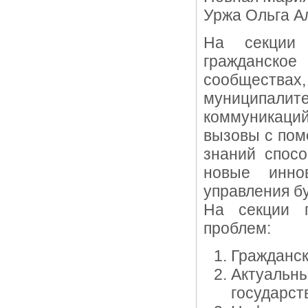
Уржа Ольга Ал
На секции 
гражданское
сообществах,
муниципал
коммуникаци
вызовы с пом
знаний спосо
новые инно
управления б
На секции п
проблем:
Гражданск
Актуальн
государст