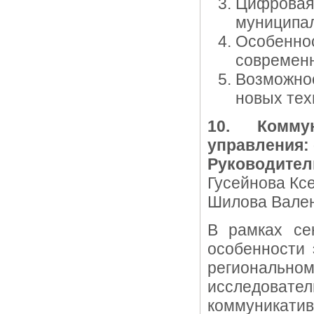
Цифрова
муниципал
Особенн
современн
Возможно
новых тех
10. Комму
управления: 
Руководител
Гусейнова Ксе
Шилова Вален
В рамках се
особенности 
регионально
исследоват
коммуникатив