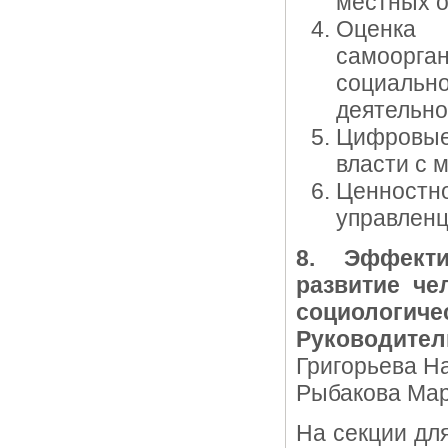
местных о
Оценка
самоорг
социаль
деятельнос
Цифровые
власти с 
Ценност
управленц
8. Эффекти
развитие че
социологиче
Руководител
Григорьева На
Рыбакова Мар
На секции дл