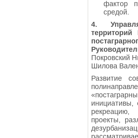
фактор п
средой.
4. Управл
территорий
постаграрног
Руководител
Покровский Ни
Шилова Вален
Развитие со
полинапра
«постаграрн
инициативы, 
рекреацию,
проекты, раз
дезурбани
рассматрива