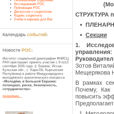
Региональные отделения
(Мо
Исследования РОС
Публикации РОС
Дискуссия о социологии
СТРУКТУРА 
Кодекс социолога
Учеба и карьера для Вас
ПЛЕНАРН
событий
Календарь
:
Секции
1. Исследо
РОС
Новости
:
управления:
Руководител
Институт социальной демографии ФНИСЦ
РАН приглашает принять участие с 9 по13
Зотов Виталий
сентября 2026 года (г. Бишкек, Иссык-
Кульская обл., c. Кара-Ой, Кыргызская
Мещерякова Н
Республика) в работе Международного
молодёжного аналитического конгресса
«
Молодёжь в Большой Евразии:
В рамках сек
потенциал, риски, безопасность,
Почему, Как 
сотрудничество
».
повысить эфф
подробнее...
Предполагает
Методоло