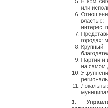
В ком сег
или испол
Отношен
властью:
интерес, 
Представи
городах: 
Крупный 
благодете
Партии и 
на самом 
Укрупне
региональ
Локальн
муниципал
3. Управл