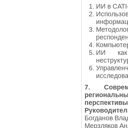
ИИ в CATI
Использо
информац
Методоло
респонден
Компьютер
ИИ как 
неструкту
Управлен
исследова
7. Совре
региональ
перспективы
Руководител
Богданов Влад
Мерзляков Анд