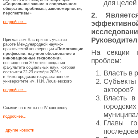
для целей
«Социальное знание в современном
обществе: проблемы, закономерности,
перспективы»
2. Являет
подробнее...
эффективно
исследовани
Руководител
Приглашаем Вас принять участие
работе Международной научно-
практической конференции
«Помогающие
На секции п
профессии:
научное обоснование и
инновационные технологии»,
проблем:
посвященная 30-летию создания
факультета социальных наук, которая
Власть в 
состоится 22-23 октября 2026 г.
в Нижегородском государственном
Субъекты 
университете им. Н.И. Лобачевского
акторов?
подробнее...
Власть в
городски
Ссылки на отчеты по IV конгрессу
муниципал
подробнее...
Главы г
последов
другие новости