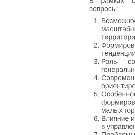
В рамках с
вопросы:
Возможн
масштаб
территори
Формиро
тенденции
Роль со
генеральн
Совреме
ориентиро
Особеннос
формирова
малых гор
Влияние и
в управле
Проблемы 