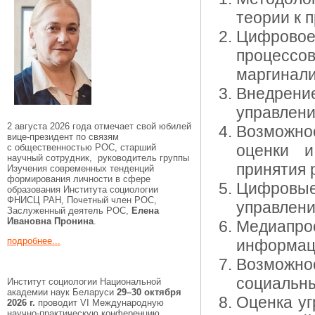
теории к п
Цифрово
процессо
маргинализ
Внедрен
управлени
2 августа 2026 года отмечает свой юбилей
Возможно
вице-президент по связям
оценки и
с общественностью РОС, старший
научный сотрудник, руководитель группы
принятия 
Изучения современных тенденций
формирования личности в сфере
Цифровы
образования Института социологии
ФНИСЦ РАН, Почетный член РОС,
управлени
Заслуженный деятель РОС,
Елена
Ивановна Пронина
.
Медиапр
подробнее...
информац
Возможно
социальны
Институт социологии Национальной
академии наук Беларуси
29–30 октября
Оценка уг
2026 г.
проводит VI Международную
научно-практическую конференцию