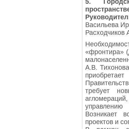
5. Городс
пространств
Руководител
Васильева Ири
Расходчиков А
Необходимо
«фронтира» (
малонаселенн
А.В. Тихонов
приобретает
Правительств
требует но
агломераци
управлению
Возникает в
проектов и с