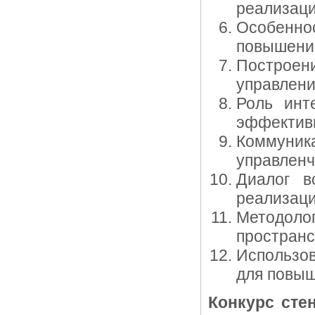
реализаци
Особеннос
повышени
Построе
управлени
Роль инт
эффектив
Коммуник
управленч
Диалог в
реализаци
Методоло
пространс
Использо
для повыш
Конкурс сте