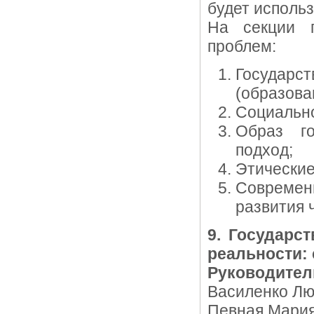
будет исполь
На секции п
проблем:
Государ
(образова
Социально
Образ го
подход;
Этические
Современн
развития 
9. Государс
реальности:
Руководител
Василенко Лю
Певная Мария 