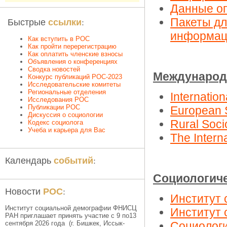
Данные о
ссылки
Быстрые
:
Пакеты дл
информац
Как вступить в РОС
Как пройти перерегистрацию
Как оплатить членские взносы
Объявления о конференциях
Сводка новостей
Международн
Конкурс публикаций РОС-2023
Исследовательские комитеты
Региональные отделения
Internation
Исследования РОС
Публикации РОС
European S
Дискуссия о социологии
Rural Soci
Кодекс социолога
Учеба и карьера для Вас
The Interna
событий
Календарь
:
Социологиче
РОС
Новости
:
Институт 
Институт социальной демографии ФНИСЦ
Институт 
РАН приглашает принять участие с 9 по13
сентября 2026 года (г. Бишкек, Иссык-
Социологи