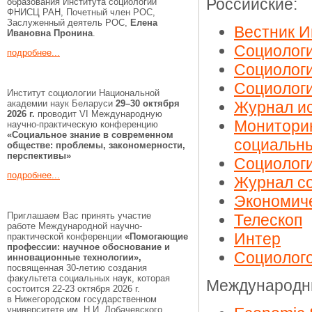
Российские:
образования Института социологии
ФНИСЦ РАН, Почетный член РОС,
Заслуженный деятель РОС,
Елена
Вестник И
Ивановна Пронина
.
Социологи
подробнее...
Социологи
Социолог
Институт социологии Национальной
академии наук Беларуси
29–30 октября
Журнал ис
2026 г.
проводит VI Международную
Мониторин
научно-практическую конференцию
«Социальное знание в современном
социальн
обществе: проблемы, закономерности,
перспективы»
Социологи
подробнее...
Журнал со
Экономиче
Приглашаем Вас принять участие
Телескоп
работе Международной научно-
Интер
практической конференции
«Помогающие
профессии:
научное обоснование и
Социолог
инновационные технологии»,
посвященная 30-летию создания
факультета социальных наук, которая
Международн
состоится 22-23 октября 2026 г.
в Нижегородском государственном
университете им. Н.И. Лобачевского