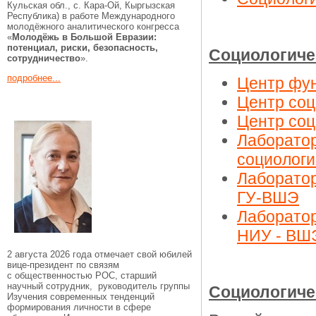
Кульская обл., c. Кара-Ой, Кыргызская
Республика) в работе Международного
молодёжного аналитического конгресса
«
Молодёжь в Большой Евразии:
потенциал, риски, безопасность,
Социологиче
сотрудничество
».
подробнее...
Центр фу
Центр со
Центр соц
Лаборатор
социолог
Лаборатор
ГУ-ВШЭ
Лаборато
НИУ - ВШЭ
2 августа 2026 года отмечает свой юбилей
вице-президент по связям
с общественностью РОС, старший
научный сотрудник, руководитель группы
Социологиче
Изучения современных тенденций
формирования личности в сфере