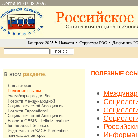
Сегодня: 07.08.2026
Конгресс-2025
Новости
Структура РОС
Документы Р
ПОЛЕЗНЫЕ СС
разделе
В этом
:
-
Для авторов
-
Полезные ссылки
Междунар
-
Учеба/карьера для Вас
Социологи
Новости Международной
-
Социологической Ассоциации
Социологи
Новости Европейской
-
Социологической Ассоциации
Социолог
Новости GESIS - Leibniz Institute
-
Российск
for the Social Sciences
Издательство SAGE Publications
-
Информац
приглашает авторов