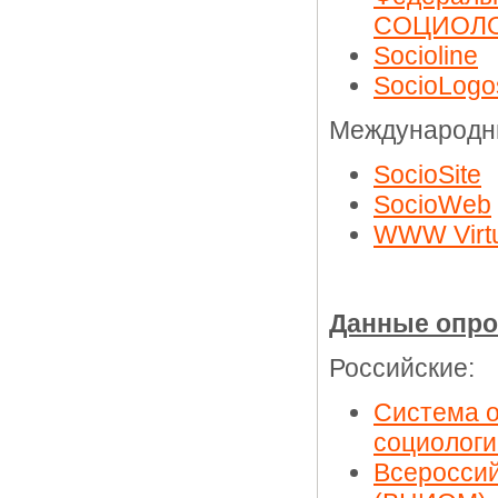
СОЦИОЛО
Socioline
SocioLogo
Международн
SocioSite
SocioWeb
WWW Virtua
Данные опро
Российские:
Система 
социолог
Всероссий