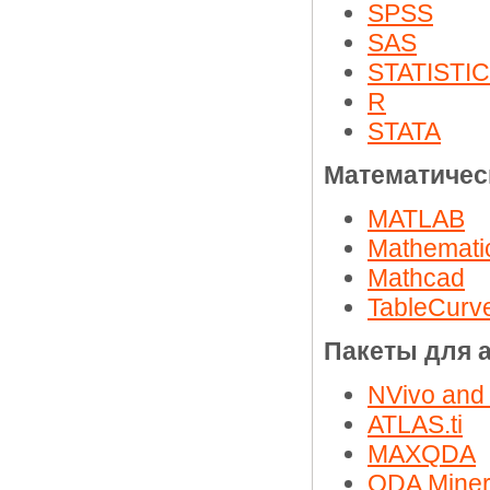
SPSS
SAS
STATISTI
R
STATA
Математичес
MATLAB
Mathemati
Mathcad
TableCurv
Пакеты для 
NVivo and
ATLAS.ti
MAXQDA
QDA Mine