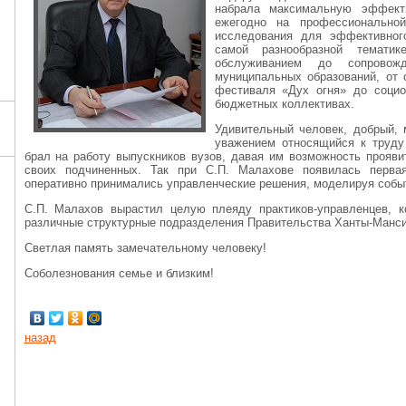
набрала максимальную эффекти
ежегодно на профессиональной
исследования для эффективног
самой разнообразной тематик
обслуживанием до сопровожд
муниципальных образований, от 
фестиваля «Дух огня» до социо
бюджетных коллективах.
Удивительный человек, добрый, 
уважением относящийся к труду
брал на работу выпускников вузов, давая им возможность прояв
своих подчиненных. Так при С.П. Малахове появилась перва
оперативно принимались управленческие решения, моделируя событ
С.П. Малахов вырастил целую плеяду практиков-управленцев, 
различные структурные подразделения Правительства Ханты-Манси
Светлая память замечательному человеку!
Соболезнования семье и близким!
назад