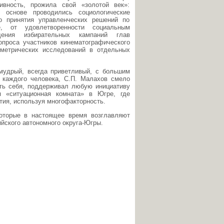
вность, прожила свой «золотой век»:
 основе проводились социологические
о принятия управленческих решений по
е, от удовлетворенности социальным
ения избирательных кампаний глав
опроса участников кинематографического
метрических исследований в отдельных
мудрый, всегда приветливый, с большим
 каждого человека, С.П. Малахов смело
ить себя, поддерживал любую инициативу
я «ситуационная комната» в Югре, где
ия, используя многофакторность.
которые в настоящее время возглавляют
йского автономного округа-Югры.