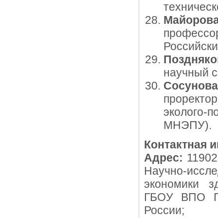
техническ
Майорова
профессо
Российски
Поздняко
научный с
Сосунов
проректо
эколого-
МНЭПУ).
Контактная 
Адрес:
119021
Научно-иссле
экономики з
ГБОУ ВПО П
России;