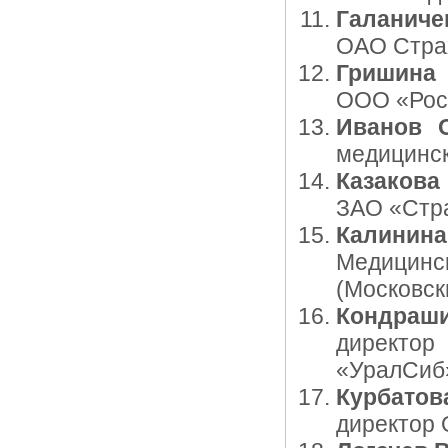
Галанич
ОАО Стра
Гришина
ООО «Рос
Иванов 
медицинс
Казакова
ЗАО «Стра
Калинина
Медици
(Московск
Кондраш
директо
«УралСиб
Курбато
директор 