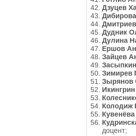
Дзуцев Х
Дибирова
Дмитриев
Дудник О
Дулина Н
Ершов Ан
Зайцев А
Засыпкин
Зимирев 
Зырянов 
Икингрин
Колесник
Колодиж 
Кувенёва
Кудринс
доцент;