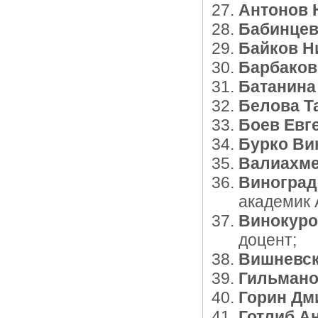
Антонов 
Бабинцев
Байков Н
Барбаков
Батанина
Белова Т
Боев Евг
Бурко Ви
Валиахме
Виногра
академик
Винокур
доцент;
Вишневс
Гильмано
Горин Дм
Готлиб А