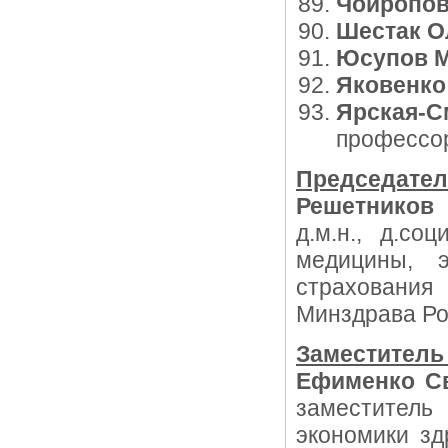
Чойропо
Шестак О
Юсупов М
Яковенко
Ярская-С
профессо
Председател
Решетников
д.м.н., д.со
медицины, э
страхования
Минздрава Ро
Заместитель
Ефименко Св
заместител
экономики зд