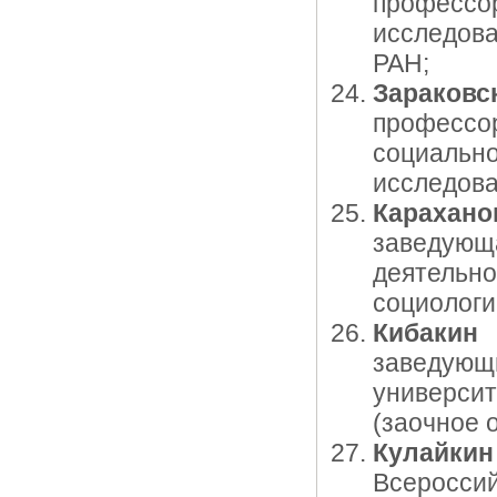
професс
исследов
РАН;
Зараков
профессо
социал
исследова
Карахан
заведую
деятель
социологи
Кибакин
заведующ
универси
(заочное 
Кулайки
Всеросси