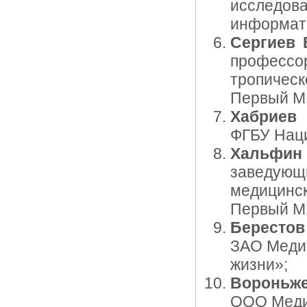
исслед
информат
Сергиев 
профессо
тропическ
Первый МГ
Хабриев
ФГБУ Нац
Хальфин
заведующ
медицин
Первый МГ
Берестов
ЗАО Медиц
жизни»;
Вороньж
ООО Меди