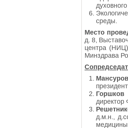
духовного
Экологич
среды.
Место прове
д. 8, Выстав
центра (НИЦ
Минздрава Ро
Сопредседат
Мансуро
президент
Горшков
директор 
Решетни
д.м.н., д
медицины