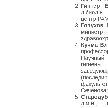
Гинтер Е
д.биол.н.
центр РА
Голухов 
министр
здравоохр
Кучма Вл
профессо
Научный 
гигиены
заведующ
(послед
факульте
Сеченова;
Староду
д.м.н.,