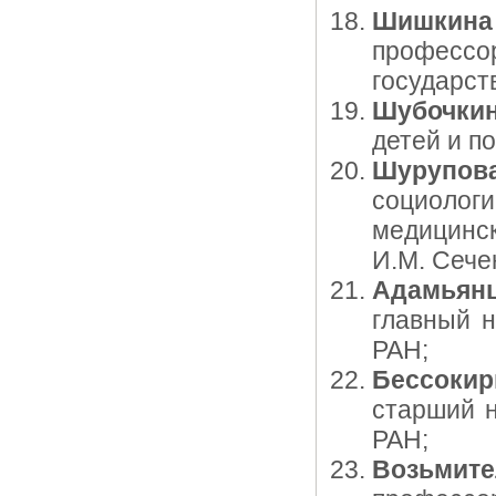
Шишкина
професс
государст
Шубочкин
детей и п
Шурупов
социолог
медицинс
И.М. Сече
Адамьянц
главный 
РАН;
Бессоки
старший 
РАН;
Возьмит