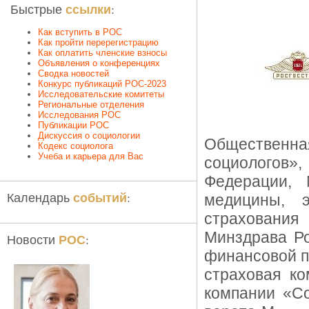
ссылки
Быстрые
:
Как вступить в РОС
Как пройти перерегистрацию
Как оплатить членские взносы
Объявления о конференциях
Сводка новостей
Конкурс публикаций РОС-2023
Исследовательские комитеты
Региональные отделения
Исследования РОС
Публикации РОС
Дискуссия о социологии
Общественн
Кодекс социолога
Учеба и карьера для Вас
социологов»
Федерации, 
событий
Календарь
:
медицины, э
страхования
Минздрава Р
РОС
Новости
:
финансовой п
страховая к
компании «Со