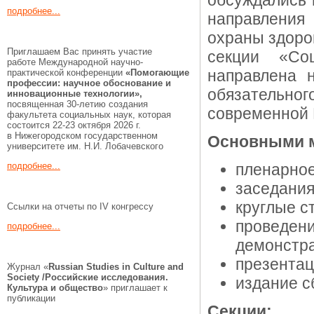
обсуждались 
подробнее...
направления
охраны здоро
Приглашаем Вас принять участие
секции «Со
работе Международной научно-
направлена 
практической конференции
«Помогающие
профессии:
научное обоснование и
обязательног
инновационные технологии»,
посвященная 30-летию создания
современной 
факультета социальных наук, которая
состоится 22-23 октября 2026 г.
в Нижегородском государственном
Основными м
университете им. Н.И. Лобачевского
подробнее...
пленарное
заседания
круглые с
Ссылки на отчеты по IV конгрессу
провед
подробнее...
демонстра
презентац
Журнал «
Russian Studies in Culture and
Society /Российские исследования.
издание с
Культура и общество
» приглашает к
публикации
Секции: