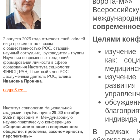
ворота-М»»
Всероссийс
междунаро
современное
Целями конф
2 августа 2026 года отмечает свой юбилей
вице-президент по связям
с общественностью РОС, старший
изучение
научный сотрудник, руководитель группы
Изучения современных тенденций
как: соц
формирования личности в сфере
медицинск
образования Института социологии
ФНИСЦ РАН, Почетный член РОС,
изучение
Заслуженный деятель РОС,
Елена
Ивановна Пронина
.
развит
подробнее...
управленч
обсужд
Институт социологии Национальной
благопри
академии наук Беларуси
29–30 октября
2026 г.
проводит VI Международную
индивида 
научно-практическую конференцию
«Социальное знание в современном
В рамках К
обществе: проблемы, закономерности,
перспективы»