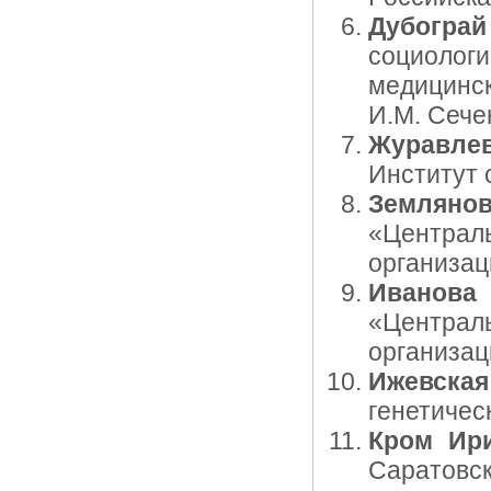
Дубограй
социолог
медицинс
И.М. Сече
Журавле
Институт 
Земляно
«Централ
организац
Иванов
«Централ
организац
Ижевска
генетичес
Кром Ир
Саратовск