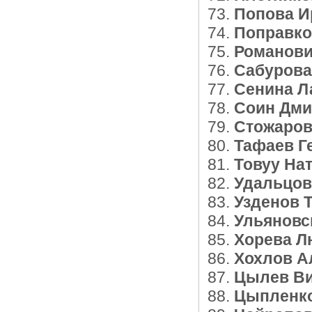
Попова И
Поправко
Романови
Сабурова
Сенина Л
Соин Дми
Стожаров
Тафаев Г
Товуу На
Удальцов
Узденов 
Ульяновс
Хорева Л
Хохлов А
Цылев Ви
Цыпленко