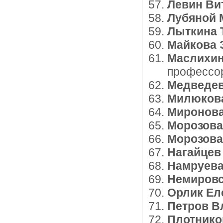
Левин Ви
Лубяной 
Лыткина 
Майкова 
Маслихи
профессо
Медведев
Милюкова
Миронова
Морозова
Морозова
Нагайцев
Намруева
Немировс
Орлик Ел
Петров В
Плотнико