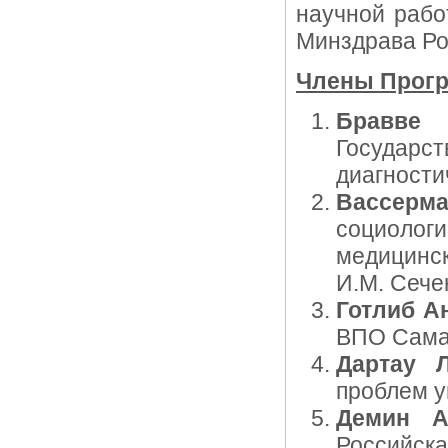
научной раб
Минздрава Ро
Члены Прогр
Бравве
Государс
диагности
Вассерм
социолог
медицинс
И.М. Сече
Готлиб А
ВПО Самар
Дартау 
проблем у
Демин А
Российска