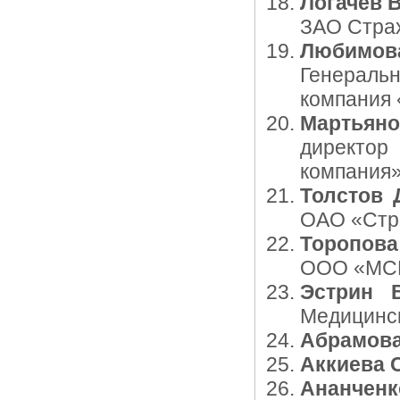
Логачев 
ЗАО Страх
Любимов
Генераль
компания 
Мартьян
директор
компания
Толстов 
ОАО «Стр
Торопова
ООО «МС
Эстрин 
Медицинск
Абрамова
Аккиева 
Ананченк