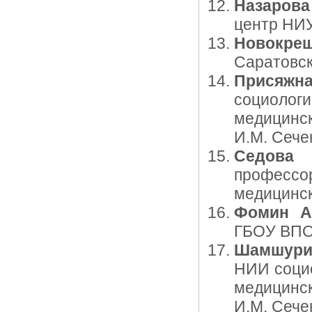
Назаров
центр НИ
Новокрещ
Саратовск
Присяжн
социолог
медицинс
И.М. Сече
Седова 
профессо
медицинск
Фомин А
ГБОУ ВПО 
Шамшури
НИИ социо
медицинс
И.М. Сече