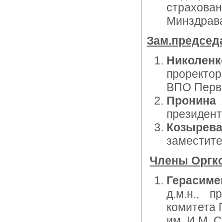
страхова
Минздрава
Зам.председ
Николенк
проректор
ВПО Первы
Пронина
президент
Козырев
заместите
Члены Оргк
Герасим
д.м.н., 
комитета 
им. И.М. 