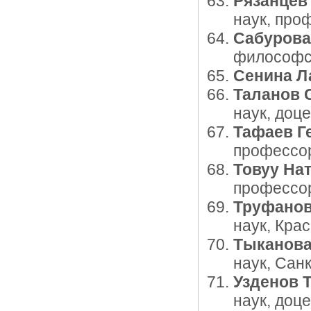
Рязанцев
наук, про
Сабурова
философск
Сенина Л
Таланов 
наук, доц
Тафаев Г
профессор
Товуу На
профессор
Труфанов
наук, Кра
Тыканова
наук, Сан
Узденов 
наук, доц