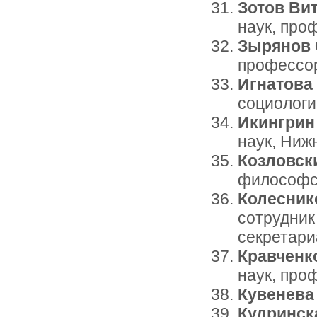
Зотов Ви
наук, про
Зырянов 
профессор
Игнатова
социологи
Икингрин
наук, Ниж
Козловск
философск
Колесник
сотрудник
секретар
Кравченк
наук, про
Кувенева
Кудринск