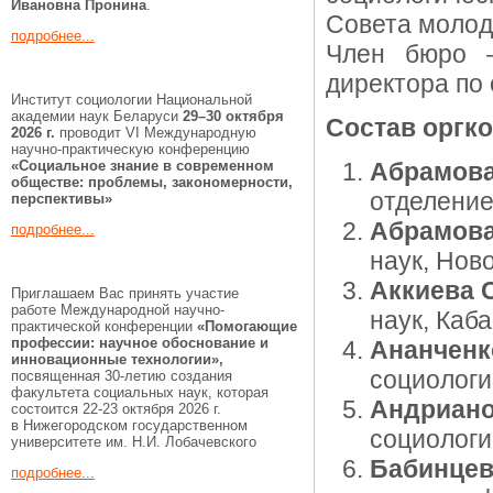
Ивановна Пронина
.
Совета моло
подробнее...
Член бюро
директора п
Институт социологии Национальной
академии наук Беларуси
29–30 октября
Состав оргко
2026 г.
проводит VI Международную
научно-практическую конференцию
«Социальное знание в современном
Абрамова
обществе: проблемы, закономерности,
отделени
перспективы»
Абрамова
подробнее...
наук, Нов
Аккиева 
Приглашаем Вас принять участие
работе Международной научно-
наук, Каб
практической конференции
«Помогающие
профессии:
научное обоснование и
Ананченк
инновационные технологии»,
социологи
посвященная 30-летию создания
факультета социальных наук, которая
Андриано
состоится 22-23 октября 2026 г.
в Нижегородском государственном
социологи
университете им. Н.И. Лобачевского
Бабинцев
подробнее...