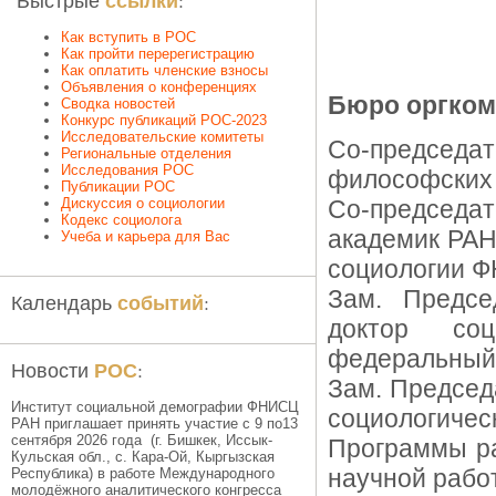
ссылки
Быстрые
:
Как вступить в РОС
Как пройти перерегистрацию
Как оплатить членские взносы
Объявления о конференциях
Бюро оргком
Сводка новостей
Конкурс публикаций РОС-2023
Исследовательские комитеты
Со-председа
Региональные отделения
Исследования РОС
философских 
Публикации РОС
Дискуссия о социологии
Со-председ
Кодекс социолога
академик РАН
Учеба и карьера для Вас
социологии 
Зам. Предс
событий
Календарь
:
доктор соц
федеральный
РОС
Новости
:
Зам. Председ
Институт социальной демографии ФНИСЦ
социологичес
РАН приглашает принять участие с 9 по13
сентября 2026 года (г. Бишкек, Иссык-
Программы ра
Кульская обл., c. Кара-Ой, Кыргызская
научной рабо
Республика) в работе Международного
молодёжного аналитического конгресса