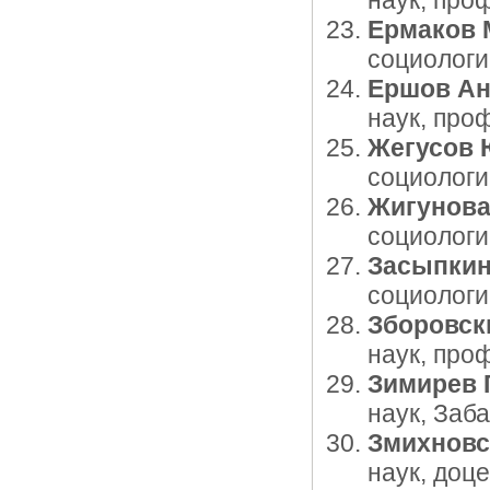
наук, про
Ермаков 
социологи
Ершов Ан
наук, про
Жегусов 
социологи
Жигунова
социологи
Засыпкин
социологи
Зборовск
наук, про
Зимирев 
наук, Заб
Змихновс
наук, доц