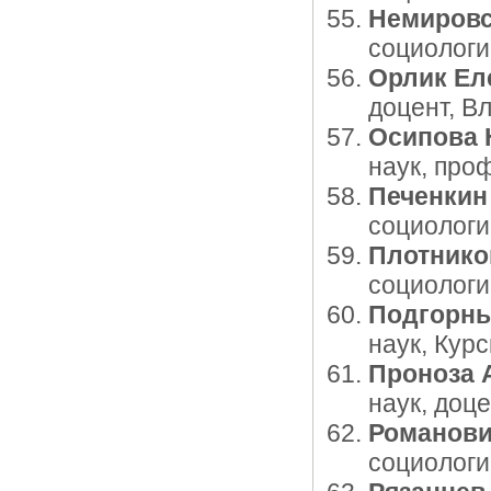
Немировс
социологи
Орлик Ел
доцент, В
Осипова 
наук, про
Печенкин
социологи
Плотнико
социологи
Подгорны
наук, Кур
Проноза 
наук, доц
Романови
социологи