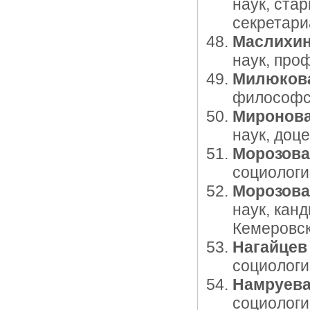
наук, ста
секретар
Маслихин
наук, про
Милюкова
философск
Миронова
наук, доц
Морозова
социологи
Морозова
наук, кан
Кемеровск
Нагайцев
социологи
Намруева
социологи