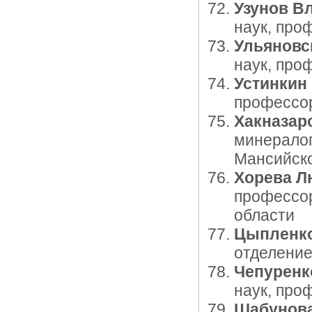
Узунов В
наук, про
Ульяновс
наук, про
Устинкин
профессор
Хакназар
минералог
Мансийск
Хорева Л
профессор
области
Цыпленко
отделени
Чепуренк
наук, про
Шабунова