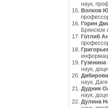
наук, про
Волков Ю
профессор
Горин Дм
Брянское 
Готлиб А
профессор
Григорье
информац
Гузенина
наук, доц
Дибирова
наук, Даг
Дудник О
наук, доц
Дулина Н