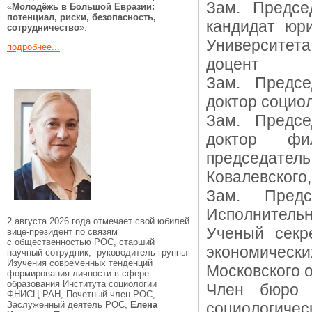
Зам. Предс
«
Молодёжь в Большой Евразии:
потенциал, риски, безопасность,
кандидат юри
сотрудничество
».
Университета
подробнее...
доцент
Зам. Предс
доктор социо
Зам. Предс
доктор фи
председатель
Ковалевского
Зам. Пре
Исполнительн
2 августа 2026 года отмечает свой юбилей
Ученый сек
вице-президент по связям
с общественностью РОС, старший
экономически
научный сотрудник, руководитель группы
Изучения современных тенденций
Московского 
формирования личности в сфере
образования Института социологии
Член бюр
ФНИСЦ РАН, Почетный член РОС,
Заслуженный деятель РОС,
Елена
социологиче