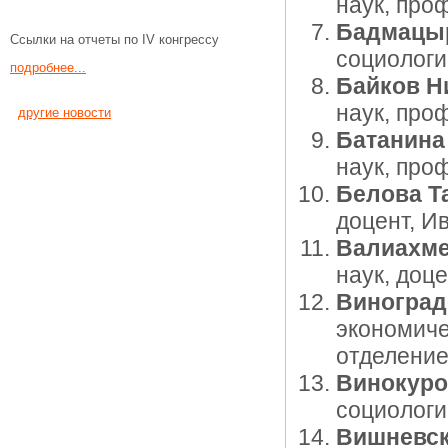
наук, про
Бадмацыр
Ссылки на отчеты по IV конгрессу
социологи
подробнее...
Байков Н
наук, про
другие новости
Батанина
наук, про
Белова Т
доцент, И
Валиахме
наук, доц
Виноград
экономиче
отделени
Винокуро
социологи
Вишневс